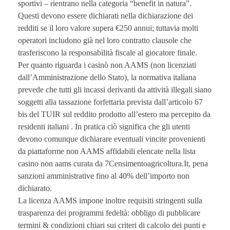
sportivi – rientrano nella categoria “benefit in natura”.
Questi devono essere dichiarati nella dichiarazione dei
redditi se il loro valore supera €250 annui; tuttavia molti
operatori includono già nel loro contratto clausole che
trasferiscono la responsabilità fiscale al giocatore finale.
Per quanto riguarda i casinò non AAMS (non licenziati
dall’Amministrazione dello Stato), la normativa italiana
prevede che tutti gli incassi derivanti da attività illegali siano
soggetti alla tassazione forfettaria prevista dall’articolo 67
bis del TUIR sul reddito prodotto all’estero ma percepito da
residenti italiani . In pratica ciò significa che gli utenti
devono comunque dichiarare eventuali vincite provenienti
da piattaforme non AAMS affidabili elencate nella lista
casino non aams curata da 7Censimentoagricoltura.It, pena
sanzioni amministrative fino al 40% dell’importo non
dichiarato.
La licenza AAMS impone inoltre requisiti stringenti sulla
trasparenza dei programmi fedeltà: obbligo di pubblicare
termini & condizioni chiari sui criteri di calcolo dei punti e