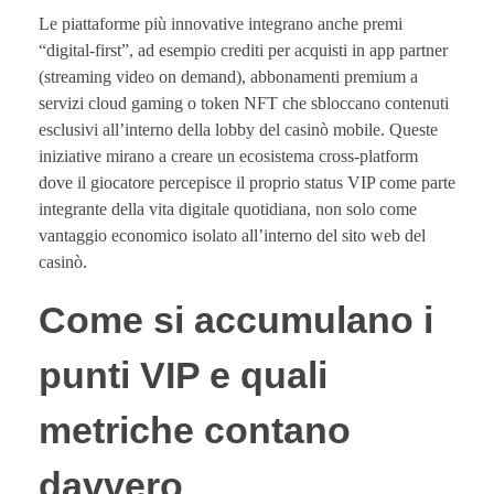
Le piattaforme più innovative integrano anche premi
“digital‑first”, ad esempio crediti per acquisti in app partner
(streaming video on demand), abbonamenti premium a
servizi cloud gaming o token NFT che sbloccano contenuti
esclusivi all’interno della lobby del casinò mobile. Queste
iniziative mirano a creare un ecosistema cross‑platform
dove il giocatore percepisce il proprio status VIP come parte
integrante della vita digitale quotidiana, non solo come
vantaggio economico isolato all’interno del sito web del
casinò.
Come si accumulano i
punti VIP e quali
metriche contano
davvero