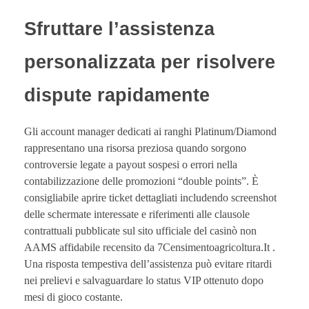
Sfruttare l’assistenza
personalizzata per risolvere
dispute rapidamente
Gli account manager dedicati ai ranghi Platinum/Diamond
rappresentano una risorsa preziosa quando sorgono
controversie legate a payout sospesi o errori nella
contabilizzazione delle promozioni “double points”. È
consigliabile aprire ticket dettagliati includendo screenshot
delle schermate interessate e riferimenti alle clausole
contrattuali pubblicate sul sito ufficiale del casinò non
AAMS affidabile recensito da 7Censimentoagricoltura.It .
Una risposta tempestiva dell’assistenza può evitare ritardi
nei prelievi e salvaguardare lo status VIP ottenuto dopo
mesi di gioco costante.