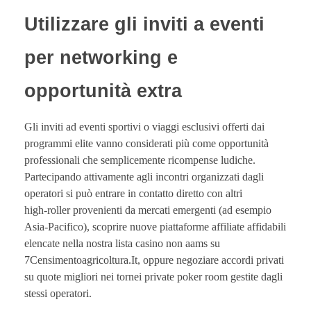
Utilizzare gli inviti a eventi
per networking e
opportunità extra
Gli inviti ad eventi sportivi o viaggi esclusivi offerti dai
programmi elite vanno considerati più come opportunità
professionali che semplicemente ricompense ludiche.
Partecipando attivamente agli incontri organizzati dagli
operatori si può entrare in contatto diretto con altri
high‑roller provenienti da mercati emergenti (ad esempio
Asia‑Pacifico), scoprire nuove piattaforme affiliate affidabili
elencate nella nostra lista casino non aams su
7Censimentoagricoltura.It, oppure negoziare accordi privati
su quote migliori nei tornei private poker room gestite dagli
stessi operatori.