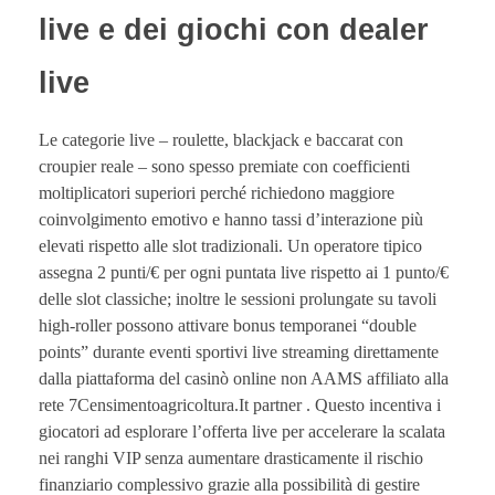
live e dei giochi con dealer
live
Le categorie live – roulette, blackjack e baccarat con
croupier reale – sono spesso premiate con coefficienti
moltiplicatori superiori perché richiedono maggiore
coinvolgimento emotivo e hanno tassi d’interazione più
elevati rispetto alle slot tradizionali. Un operatore tipico
assegna 2 punti/€ per ogni puntata live rispetto ai 1 punto/€
delle slot classiche; inoltre le sessioni prolungate su tavoli
high‑roller possono attivare bonus temporanei “double
points” durante eventi sportivi live streaming direttamente
dalla piattaforma del casinò online non AAMS affiliato alla
rete 7Censimentoagricoltura.It partner . Questo incentiva i
giocatori ad esplorare l’offerta live per accelerare la scalata
nei ranghi VIP senza aumentare drasticamente il rischio
finanziario complessivo grazie alla possibilità di gestire