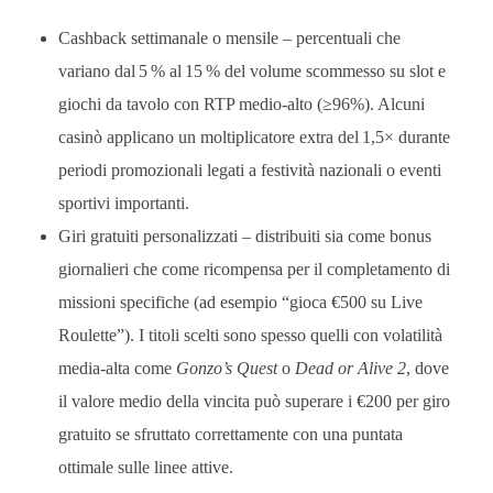
Cashback settimanale o mensile – percentuali che
variano dal 5 % al 15 % del volume scommesso su slot e
giochi da tavolo con RTP medio‑alto (≥96%). Alcuni
casinò applicano un moltiplicatore extra del 1,5× durante
periodi promozionali legati a festività nazionali o eventi
sportivi importanti.
Giri gratuiti personalizzati – distribuiti sia come bonus
giornalieri che come ricompensa per il completamento di
missioni specifiche (ad esempio “gioca €500 su Live
Roulette”). I titoli scelti sono spesso quelli con volatilità
media‑alta come
Gonzo’s Quest
o
Dead or Alive 2
, dove
il valore medio della vincita può superare i €200 per giro
gratuito se sfruttato correttamente con una puntata
ottimale sulle linee attive.