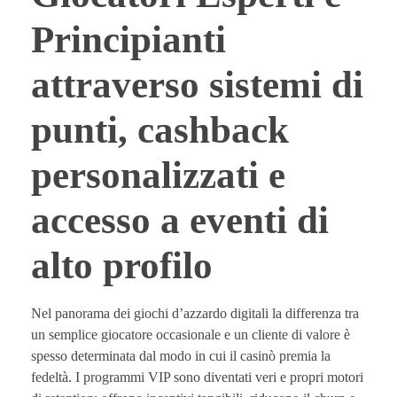
Principianti
attraverso sistemi di
punti, cashback
personalizzati e
accesso a eventi di
alto profilo
Nel panorama dei giochi d’azzardo digitali la differenza tra
un semplice giocatore occasionale e un cliente di valore è
spesso determinata dal modo in cui il casinò premia la
fedeltà. I programmi VIP sono diventati veri e propri motori