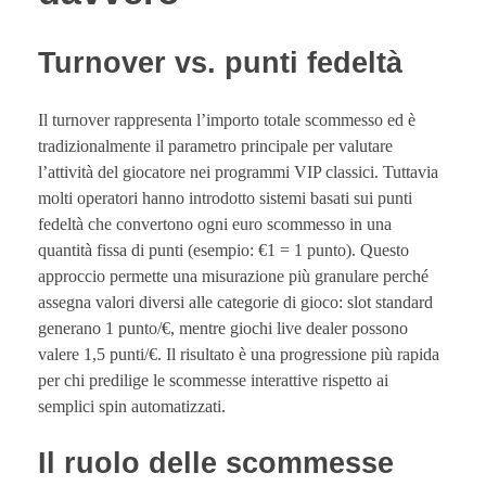
Turnover vs. punti fedeltà
Il turnover rappresenta l’importo totale scommesso ed è
tradizionalmente il parametro principale per valutare
l’attività del giocatore nei programmi VIP classici. Tuttavia
molti operatori hanno introdotto sistemi basati sui punti
fedeltà che convertono ogni euro scommesso in una
quantità fissa di punti (esempio: €1 = 1 punto). Questo
approccio permette una misurazione più granulare perché
assegna valori diversi alle categorie di gioco: slot standard
generano 1 punto/€, mentre giochi live dealer possono
valere 1,5 punti/€. Il risultato è una progressione più rapida
per chi predilige le scommesse interattive rispetto ai
semplici spin automatizzati.
Il ruolo delle scommesse