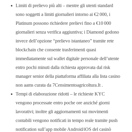
Limiti di prelievo più alti – mentre gli utenti standard
sono soggetti a limiti giornalieri intorno ai €2 000, i
Platinum possono richiedere prelievi fino a €10 000
giornalieri senza verifica aggiuntiva; i Diamond godono
invece dell’opzione “prelievo istantaneo” tramite rete
blockchain che consente trasferimenti quasi
immediatamente sul wallet digitale personale dell’utente
entro pochi minuti dalla richiesta approvata dal risk
manager senior della piattaforma affiliata alla lista casino
non aams curata da 7Censimentoagricoltura.It .
Tempi di elaborazione ridotti – le richieste KYC
vengono processate entro poche ore anziché giorni
lavorativi; inoltre gli aggiornamenti sui movimenti
contabili vengono notificati in tempo reale tramite push
notification sull’app mobile Android/iOS del casinò