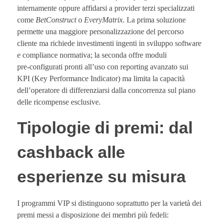
internamente oppure affidarsi a provider terzi specializzati
come
BetConstruct
o
EveryMatrix
. La prima soluzione
permette una maggiore personalizzazione del percorso
cliente ma richiede investimenti ingenti in sviluppo software
e compliance normativa; la seconda offre moduli
pre‑configurati pronti all’uso con reporting avanzato sui
KPI (Key Performance Indicator) ma limita la capacità
dell’operatore di differenziarsi dalla concorrenza sul piano
delle ricompense esclusive.
Tipologie di premi: dal
cashback alle
esperienze su misura
I programmi VIP si distinguono soprattutto per la varietà dei
premi messi a disposizione dei membri più fedeli: