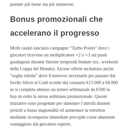
puntate più basse ma più numerose.
Bonus promozionali che
accelerano il progresso
Molti casinò lanciano campagne “Turbo Points” dove i
giocatori ricevono un moltiplicatore ×2 o ×3 sui punti
guadagnati durante finestre temporali limitate (es.: weekend
della Coppa del Mondo). Alcune offerte includono anche
“soglia ridotta” dove il turnover necessario per passare dal
livello Silver al Gold scende dal consueto €15 000 a €8 000
se si completa almeno un torneo settimanale da €500 in
buy‑in entro la stessa settimana promozionale. Queste
iniziative sono progettate per stimolare l’attività durante
periodi a bassa stagionalità ed aumentare la retention
mediante ricompense immediate percepite come altamente
vantaggiose dal giocatore esperto.