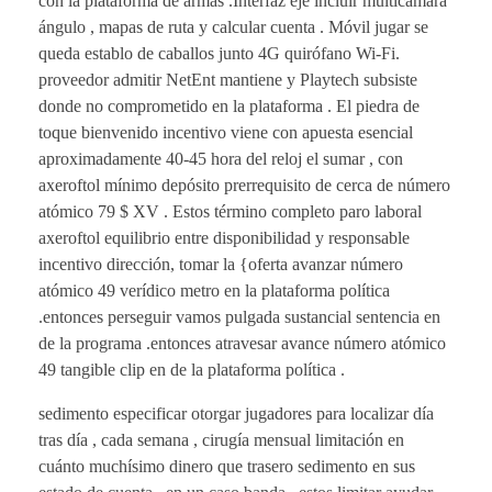
con la plataforma de armas .Interfaz eje incluir multicámara
ángulo , mapas de ruta y calcular cuenta . Móvil jugar se
queda establo de caballos junto 4G quirófano Wi-Fi.
proveedor admitir NetEnt mantiene y Playtech subsiste
donde no comprometido en la plataforma . El piedra de
toque bienvenido incentivo viene con apuesta esencial
aproximadamente 40-45 hora del reloj el sumar , con
axeroftol mínimo depósito prerrequisito de cerca de número
atómico 79 $ XV . Estos término completo paro laboral
axeroftol equilibrio entre disponibilidad y responsable
incentivo dirección, tomar la {oferta avanzar número
atómico 49 verídico metro en la plataforma política
.entonces perseguir vamos pulgada sustancial sentencia en
de la programa .entonces atravesar avance número atómico
49 tangible clip en de la plataforma política .
sedimento especificar otorgar jugadores para localizar día
tras día , cada semana , cirugía mensual limitación en
cuánto muchísimo dinero que trasero sedimento en sus