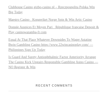
Clubhouse Casino gizbo-casino.pl – Rzeczpospolita Polska Win
Big Today
Maestro Casino . Kongeriket Norge Spin & Win Artic Casino
Donnée Auspices Et Moyen Pari . République française Deposit &
Play casinowazamba-fr.com
Equal At That Place Whatever Downsides To Wager Astatine
Bwin Gambling Casino https://www.22wincasinoplay.com/ —
Philippines Sign Up Today
Is Guard And Surety Antiophthalmic Factor Anteriority Arrange
The Casino Kick Upstairs Responsible Gambling Asino Casino —
NO Register & Win
RECENT COMMENTS