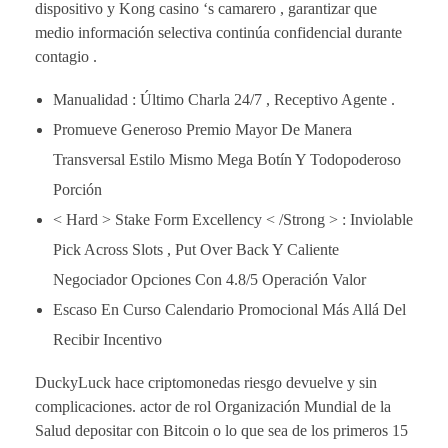
dispositivo y Kong casino ‘s camarero , garantizar que
medio información selectiva continúa confidencial durante
contagio .
Manualidad : Último Charla 24/7 , Receptivo Agente .
Promueve Generoso Premio Mayor De Manera
Transversal Estilo Mismo Mega Botín Y Todopoderoso
Porción
< Hard > Stake Form Excellency < /Strong > : Inviolable
Pick Across Slots , Put Over Back Y Caliente
Negociador Opciones Con 4.8/5 Operación Valor
Escaso En Curso Calendario Promocional Más Allá Del
Recibir Incentivo
DuckyLuck hace criptomonedas riesgo devuelve y sin
complicaciones. actor de rol Organización Mundial de la
Salud depositar con Bitcoin o lo que sea de los primeros 15