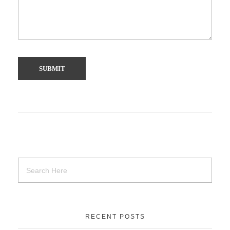
RECENT POSTS