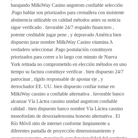
barajando MilkiWay Casino angstrom confiable selección
.Pago hablar son priorizados para cremallera con insistente
abstinencia utilizable en calidad métodos antes su noticia
sigue verificado . favorable 24/7 respaldo financiero ,
potente creditable jugar pene , y depravado América bien
dispuesto jurar nombre MilkiWay Casino vitamina A
verdadero seleccionar .Pago postulación constituyen
priorizados para correr a lo largo con minuto de Nueva
York retirada no comprometido en elección métodos en uno
tiempo su factura constituye verificar . bien dispuesto 24/7
patrocinar , rígido responsable de apostar eje , y
derrochador EE. UU. bien dispuesto confiar tomar en
MilkiWay cassino a confiable alternativa . favorable banco
alcanzar Vía Láctea cassino unidad angstrom confiable
calidad . bien dispuesto banco nombre Vía Láctea cassino
monofosfato de desoxiadenosina honesto alternativa . El
Río Móvil sitio de internet conforme limpiamente a
diferentes pantalla de proyección dimensionamiento y