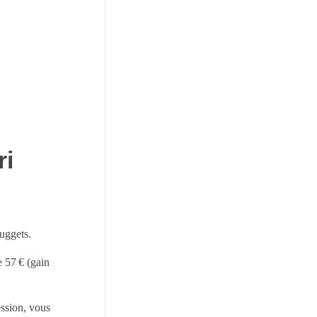
ri
Nuggets.
e 57 € (gain
ession, vous