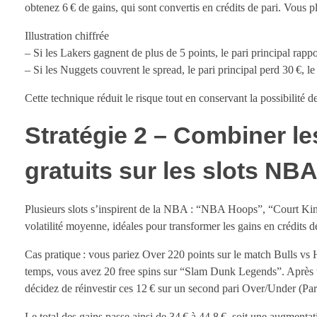
obtenez 6 € de gains, qui sont convertis en crédits de pari. Vous 
Illustration chiffrée
– Si les Lakers gagnent de plus de 5 points, le pari principal rappo
– Si les Nuggets couvrent le spread, le pari principal perd 30 €, le
Cette technique réduit le risque tout en conservant la possibilité d
Stratégie 2 – Combiner le
gratuits sur les slots NB
Plusieurs slots s’inspirent de la NBA : “NBA Hoops”, “Court Kin
volatilité moyenne, idéales pour transformer les gains en crédits de
Cas pratique : vous pariez Over 220 points sur le match Bulls vs
temps, vous avez 20 free spins sur “Slam Dunk Legends”. Après un
décidez de réinvestir ces 12 € sur un second pari Over/Under (Parf
Le total des gains passe ainsi de 34 € à 44,8 €, soit une augmenta