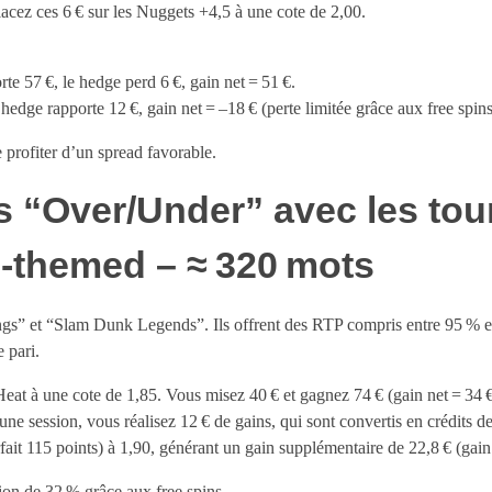
placez ces 6 € sur les Nuggets +4,5 à une cote de 2,00.
rte 57 €, le hedge perd 6 €, gain net = 51 €.
 hedge rapporte 12 €, gain net = –18 € (perte limitée grâce aux free spins
e profiter d’un spread favorable.
s “Over/Under” avec les tou
A‑themed – ≈ 320 mots
gs” et “Slam Dunk Legends”. Ils offrent des RTP compris entre 95 % e
 pari.
 Heat à une cote de 1,85. Vous misez 40 € et gagnez 74 € (gain net = 34
e session, vous réalisez 12 € de gains, qui sont convertis en crédits 
ait 115 points) à 1,90, générant un gain supplémentaire de 22,8 € (gain 
tion de 32 % grâce aux free spins.