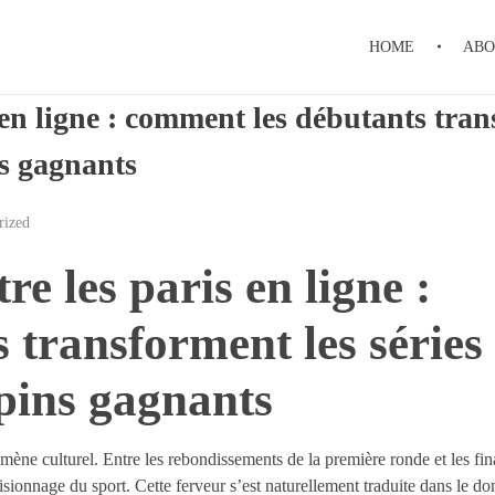
HOME
ABO
en ligne : comment les débutants tra
ns gagnants
rized
 les paris en ligne :
 transforment les séries
spins gagnants
e culturel. Entre les rebondissements de la première ronde et les fina
sionnage du sport. Cette ferveur s’est naturellement traduite dans le d