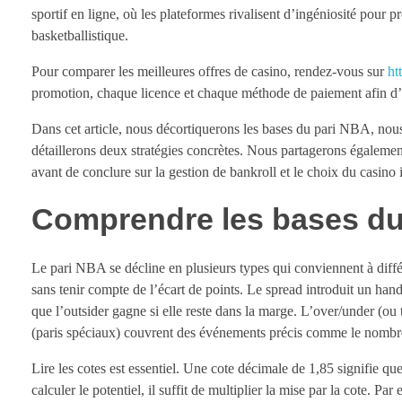
sportif en ligne, où les plateformes rivalisent d’ingéniosité pour p
basketballistique.
Pour comparer les meilleures offres de casino, rendez‑vous sur
ht
promotion, chaque licence et chaque méthode de paiement afin d’aid
Dans cet article, nous décortiquerons les bases du pari NBA, nous
détaillerons deux stratégies concrètes. Nous partagerons également
avant de conclure sur la gestion de bankroll et le choix du casino 
Comprendre les bases du
Le pari NBA se décline en plusieurs types qui conviennent à diff
sans tenir compte de l’écart de points. Le spread introduit un hand
que l’outsider gagne si elle reste dans la marge. L’over/under (ou
(paris spéciaux) couvrent des événements précis comme le nombre 
Lire les cotes est essentiel. Une cote décimale de 1,85 signifie qu
calculer le potentiel, il suffit de multiplier la mise par la cote. Pa