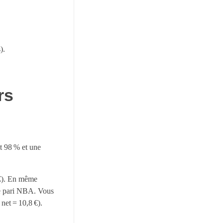
).
rs
t 98 % et une
 €). En même
de pari NBA. Vous
net = 10,8 €).