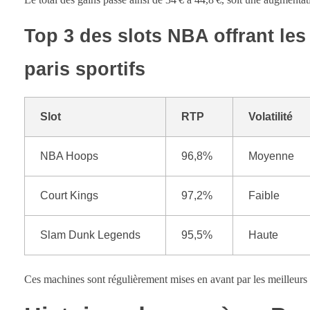
Top 3 des slots NBA offrant les
paris sportifs
Slot
RTP
Volatilité
NBA Hoops
96,8%
Moyenne
Court Kings
97,2%
Faible
Slam Dunk Legends
95,5%
Haute
Ces machines sont régulièrement mises en avant par les meilleurs 