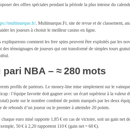
roposer des offres spéciales pendant la période la plus intense du calendr
tps://multimarque.fr/
. Multimarque.Fr, site de revue et de classement, a
er les joueurs à choisir le meilleur casino en ligne.
 expliquerons comment les free spins peuvent être exploités par les nov
 des témoignages de joueurs qui ont transformé de simples tours gratuit
idéal.
 pari NBA – ≈ 280 mots
érents profils de parieurs. Le money‑line mise simplement sur le vainqu
icap : l’équipe favorite doit gagner avec un écart supérieur à la valeur d
 total) porte sur le nombre combiné de points marqués par les deux équip
de rebonds d’un joueur ou le premier à atteindre 20 points.
e chaque euro misé rapporte 1,85 € en cas de victoire, soit un gain net d
r exemple, 50 € à 2,20 rapportent 110 € (gain net = 60 €).