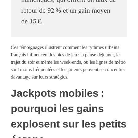
retour de 92 % et un gain moyen
de 15 €.
Ces témoignages illustrent comment les rythmes urbains
français influencent les pics de jeu : la pause déjeuner, le
trajet du soir et même les week‑ends, où les lignes de métro
sont moins fréquentées et les joueurs peuvent se concentrer
davantage sur leurs stratégies.
Jackpots mobiles :
pourquoi les gains
explosent sur les petits