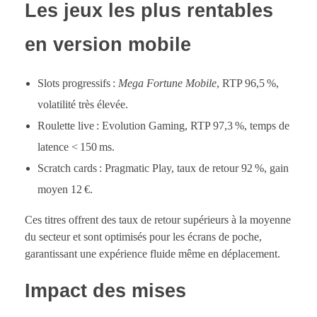
Les jeux les plus rentables
en version mobile
Slots progressifs :
Mega Fortune Mobile
, RTP 96,5 %,
volatilité très élevée.
Roulette live : Evolution Gaming, RTP 97,3 %, temps de
latence < 150 ms.
Scratch cards : Pragmatic Play, taux de retour 92 %, gain
moyen 12 €.
Ces titres offrent des taux de retour supérieurs à la moyenne
du secteur et sont optimisés pour les écrans de poche,
garantissant une expérience fluide même en déplacement.
Impact des mises