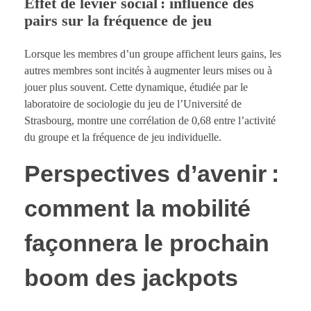
Effet de levier social : influence des
pairs sur la fréquence de jeu
Lorsque les membres d’un groupe affichent leurs gains, les
autres membres sont incités à augmenter leurs mises ou à
jouer plus souvent. Cette dynamique, étudiée par le
laboratoire de sociologie du jeu de l’Université de
Strasbourg, montre une corrélation de 0,68 entre l’activité
du groupe et la fréquence de jeu individuelle.
Perspectives d’avenir :
comment la mobilité
façonnera le prochain
boom des jackpots