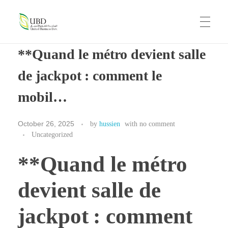
UBD
United Business Development
**Quand le métro devient salle
HOME
de jackpot : comment le
mobil…
ABOUT US
October 26, 2025
by
hussien
with
no comment
Uncategorized
OUR BRANDS
**Quand le métro
devient salle de
CAREERS
jackpot : comment
CONTACT US