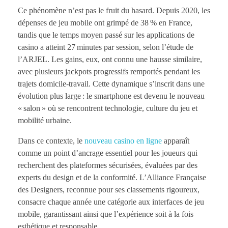
Ce phénomène n’est pas le fruit du hasard. Depuis 2020, les
dépenses de jeu mobile ont grimpé de 38 % en France,
tandis que le temps moyen passé sur les applications de
casino a atteint 27 minutes par session, selon l’étude de
l’ARJEL. Les gains, eux, ont connu une hausse similaire,
avec plusieurs jackpots progressifs remportés pendant les
trajets domicile‑travail. Cette dynamique s’inscrit dans une
évolution plus large : le smartphone est devenu le nouveau
« salon » où se rencontrent technologie, culture du jeu et
mobilité urbaine.
Dans ce contexte, le
nouveau casino en ligne
apparaît
comme un point d’ancrage essentiel pour les joueurs qui
recherchent des plateformes sécurisées, évaluées par des
experts du design et de la conformité. L’Alliance Française
des Designers, reconnue pour ses classements rigoureux,
consacre chaque année une catégorie aux interfaces de jeu
mobile, garantissant ainsi que l’expérience soit à la fois
esthétique et responsable.