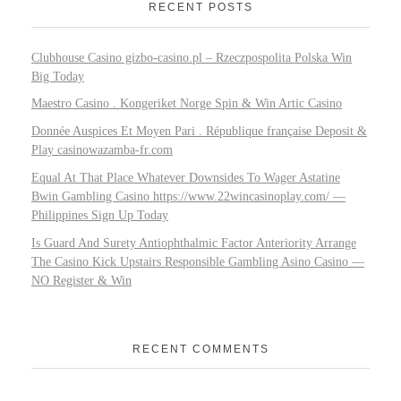
RECENT POSTS
Clubhouse Casino gizbo-casino.pl – Rzeczpospolita Polska Win
Big Today
Maestro Casino . Kongeriket Norge Spin & Win Artic Casino
Donnée Auspices Et Moyen Pari . République française Deposit &
Play casinowazamba-fr.com
Equal At That Place Whatever Downsides To Wager Astatine
Bwin Gambling Casino https://www.22wincasinoplay.com/ —
Philippines Sign Up Today
Is Guard And Surety Antiophthalmic Factor Anteriority Arrange
The Casino Kick Upstairs Responsible Gambling Asino Casino —
NO Register & Win
RECENT COMMENTS