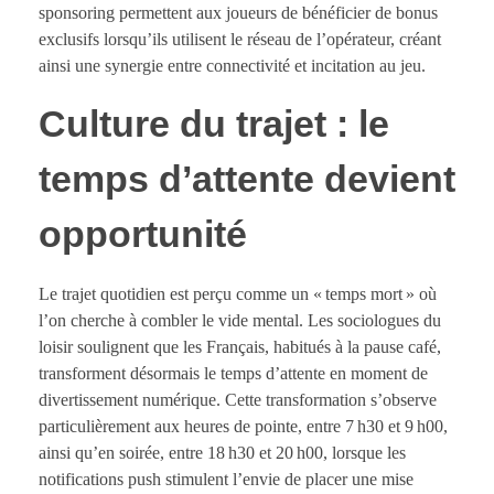
sponsoring permettent aux joueurs de bénéficier de bonus
exclusifs lorsqu’ils utilisent le réseau de l’opérateur, créant
ainsi une synergie entre connectivité et incitation au jeu.
Culture du trajet : le
temps d’attente devient
opportunité
Le trajet quotidien est perçu comme un « temps mort » où
l’on cherche à combler le vide mental. Les sociologues du
loisir soulignent que les Français, habitués à la pause café,
transforment désormais le temps d’attente en moment de
divertissement numérique. Cette transformation s’observe
particulièrement aux heures de pointe, entre 7 h30 et 9 h00,
ainsi qu’en soirée, entre 18 h30 et 20 h00, lorsque les
notifications push stimulent l’envie de placer une mise