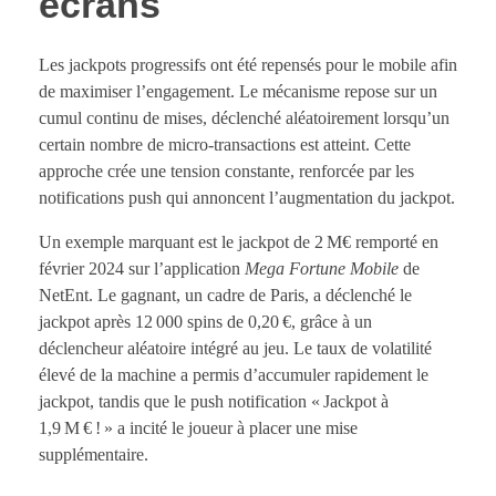
écrans
Les jackpots progressifs ont été repensés pour le mobile afin
de maximiser l’engagement. Le mécanisme repose sur un
cumul continu de mises, déclenché aléatoirement lorsqu’un
certain nombre de micro‑transactions est atteint. Cette
approche crée une tension constante, renforcée par les
notifications push qui annoncent l’augmentation du jackpot.
Un exemple marquant est le jackpot de 2 M€ remporté en
février 2024 sur l’application
Mega Fortune Mobile
de
NetEnt. Le gagnant, un cadre de Paris, a déclenché le
jackpot après 12 000 spins de 0,20 €, grâce à un
déclencheur aléatoire intégré au jeu. Le taux de volatilité
élevé de la machine a permis d’accumuler rapidement le
jackpot, tandis que le push notification « Jackpot à
1,9 M € ! » a incité le joueur à placer une mise
supplémentaire.