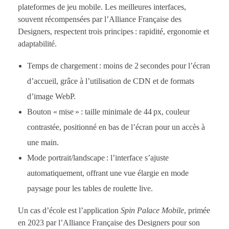
plateformes de jeu mobile. Les meilleures interfaces,
souvent récompensées par l’Alliance Française des
Designers, respectent trois principes : rapidité, ergonomie et
adaptabilité.
Temps de chargement : moins de 2 secondes pour l’écran
d’accueil, grâce à l’utilisation de CDN et de formats
d’image WebP.
Bouton « mise » : taille minimale de 44 px, couleur
contrastée, positionné en bas de l’écran pour un accès à
une main.
Mode portrait/landscape : l’interface s’ajuste
automatiquement, offrant une vue élargie en mode
paysage pour les tables de roulette live.
Un cas d’école est l’application
Spin Palace Mobile
, primée
en 2023 par l’Alliance Française des Designers pour son