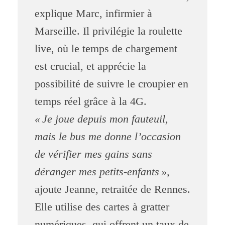
explique Marc, infirmier à
Marseille. Il privilégie la roulette
live, où le temps de chargement
est crucial, et apprécie la
possibilité de suivre le croupier en
temps réel grâce à la 4G.
« Je joue depuis mon fauteuil,
mais le bus me donne l’occasion
de vérifier mes gains sans
déranger mes petits‑enfants »,
ajoute Jeanne, retraitée de Rennes.
Elle utilise des cartes à gratter
numériques, qui offrent un taux de