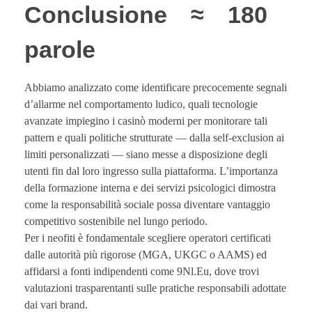
Conclusione ≈ 180
parole
Abbiamo analizzato come identificare precocemente segnali
d’allarme nel comportamento ludico, quali tecnologie
avanzate impiegino i casinò moderni per monitorare tali
pattern e quali politiche strutturate — dalla self‑exclusion ai
limiti personalizzati — siano messe a disposizione degli
utenti fin dal loro ingresso sulla piattaforma. L’importanza
della formazione interna e dei servizi psicologici dimostra
come la responsabilità sociale possa diventare vantaggio
competitivo sostenibile nel lungo periodo.
Per i neofiti è fondamentale scegliere operatori certificati
dalle autorità più rigorose (MGA, UKGC o AAMS) ed
affidarsi a fonti indipendenti come 9Nl.Eu, dove trovi
valutazioni trasparentanti sulle pratiche responsabili adottate
dai vari brand.