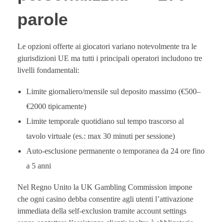
parole
Le opzioni offerte ai giocatori variano notevolmente tra le
giurisdizioni UE ma tutti i principali operatori includono tre
livelli fondamentali:
Limite giornaliero/mensile sul deposito massimo (€500–
€2000 tipicamente)
Limite temporale quotidiano sul tempo trascorso al
tavolo virtuale (es.: max 30 minuti per sessione)
Auto‑esclusione permanente o temporanea da 24 ore fino
a 5 anni
Nel Regno Unito la UK Gambling Commission impone
che ogni casino debba consentire agli utenti l’attivazione
immediata della self‑exclusion tramite account settings