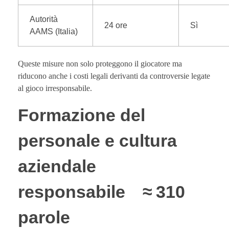
Autorità
24 ore
Sì
AAMS (Italia)
Queste misure non solo proteggono il giocatore ma
riducono anche i costi legali derivanti da controversie legate
al gioco irresponsabile.
Formazione del
personale e cultura
aziendale
responsabile ≈ 310
parole