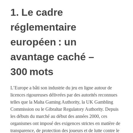
1. Le cadre
réglementaire
européen : un
avantage caché –
300 mots
L’Europe a bâti son industrie du jeu en ligne autour de
licences rigoureuses délivrées par des autorités reconnues
telles que la Malta Gaming Authority, la UK Gambling
Commission ou le Gibraltar Regulatory Authority. Depuis
les débuts du marché au début des années 2000, ces
organismes ont imposé des exigences strictes en matière de
transparence, de protection des joueurs et de lutte contre le