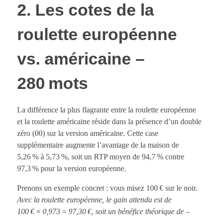
2. Les cotes de la
roulette européenne
vs. américaine –
280 mots
La différence la plus flagrante entre la roulette européenne
et la roulette américaine réside dans la présence d’un double
zéro (00) sur la version américaine. Cette case
supplémentaire augmente l’avantage de la maison de
5,26 % à 5,73 %, soit un RTP moyen de 94,7 % contre
97,3 % pour la version européenne.
Prenons un exemple concret : vous misez 100 € sur le noir.
Avec la roulette européenne, le gain attendu est de
100 € × 0,973 = 97,30 €, soit un bénéfice théorique de –