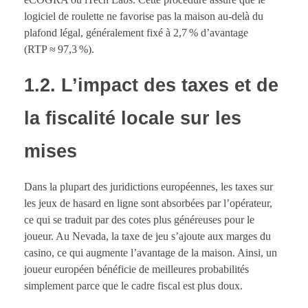
logiciel de roulette ne favorise pas la maison au-delà du
plafond légal, généralement fixé à 2,7 % d’avantage
(RTP ≈ 97,3 %).
1.2. L’impact des taxes et de
la fiscalité locale sur les
mises
Dans la plupart des juridictions européennes, les taxes sur
les jeux de hasard en ligne sont absorbées par l’opérateur,
ce qui se traduit par des cotes plus généreuses pour le
joueur. Au Nevada, la taxe de jeu s’ajoute aux marges du
casino, ce qui augmente l’avantage de la maison. Ainsi, un
joueur européen bénéficie de meilleures probabilités
simplement parce que le cadre fiscal est plus doux.