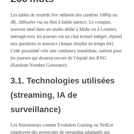
Les tables de roulette live utilisent des caméras 1080p ou
4K, diffusées via un flux à faible latence. Le croupier,
souvent situé dans un studio dédié à Malte ou à Londres,
interagit avec les joueurs via un chat textuel intégré, répond
aux questions et annonce chaque résultat en temps réel.
Cette proximité crée une confiance immédiate, surtout pour
les joueurs qui doutent encore de l’équité des RNG
(Random Number Generator).
3.1. Technologies utilisées
(streaming, IA de
surveillance)
Les fournisseurs comme Evolution Gaming ou NetEnt
employent des protocoles de streaming adaptatifs qui