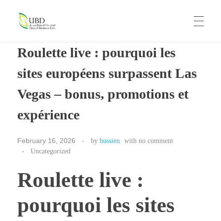
UBD
United Business Development
Roulette live : pourquoi les
HOME
sites européens surpassent Las
Vegas – bonus, promotions et
ABOUT US
expérience
OUR BRANDS
February 16, 2026
by
hussien
with
no comment
Uncategorized
Roulette live :
CAREERS
pourquoi les sites
CONTACT US