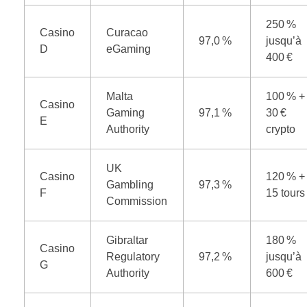
250 %
Casino
Curacao
97,0 %
jusqu’à
D
eGaming
400 €
Malta
100 % +
Casino
Gaming
97,1 %
30 €
E
Authority
crypto
UK
Casino
120 % +
Gambling
97,3 %
F
15 tours
Commission
Gibraltar
180 %
Casino
Regulatory
97,2 %
jusqu’à
G
Authority
600 €