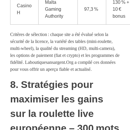
Malta
130 % +
Casino
Gaming
97,3 %
10 €
H
Authority
bonus
Critères de sélection : chaque site a été évalué selon la
sécurité de la licence, la variété des tables (mini‑roulette,
multi‑wheel), la qualité du streaming (HD, multi‑camera),
les options de paiement (fiat et crypto) et les programmes de
fidélité. Laboutiquesansargent.Org a compilé ces données
pour vous offrir un aperçu fiable et actualisé.
8. Stratégies pour
maximiser les gains
sur la roulette live
européenne – 300 mots