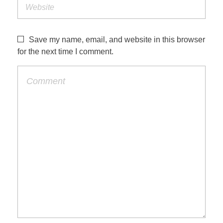
Save my name, email, and website in this browser
for the next time I comment.