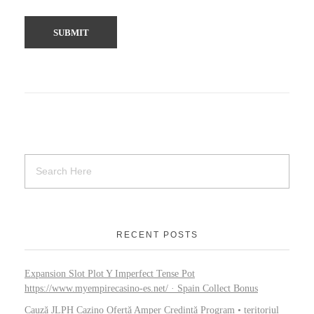
RECENT POSTS
Expansion Slot Plot Y Imperfect Tense Pot
https://www.myempirecasino-es.net/ · Spain Collect Bonus
Cauză JLPH Cazino Ofertă Amper Credință Program • teritoriul