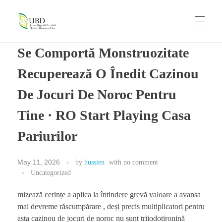
UBD
United Business Development
Se Comportă Monstruozitate
HOME
Recuperează O Înedit Cazinou
De Jocuri De Noroc Pentru
ABOUT US
Tine · RO Start Playing Casa
Pariurilor
OUR BRANDS
May 11, 2026
by
hussien
with
no comment
Uncategorized
CAREERS
mizează cerințe a aplica la întindere grevă valoare a avansa
mai devreme răscumpărare , deși precis multiplicatori pentru
asta cazinou de jocuri de noroc nu sunt triiodotironină
CONTACT US