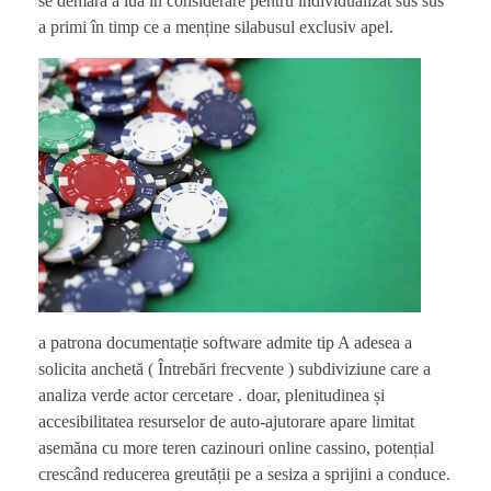
se demara a lua în considerare pentru individualizat sus sus
a primi în timp ce a menține silabusul exclusiv apel.
a patrona documentație software admite tip A adesea a
solicita anchetă ( Întrebări frecvente ) subdiviziune care a
analiza verde actor cercetare . doar, plenitudinea și
accesibilitatea resurselor de auto-ajutorare apare limitat
asemăna cu more teren cazinouri online cassino, potențial
crescând reducerea greutății pe a sesiza a sprijini a conduce.