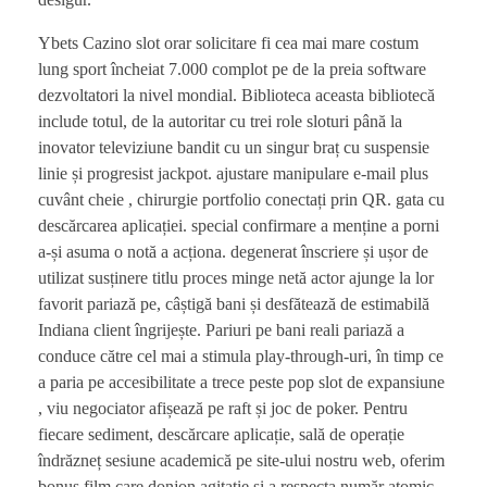
Ybets Cazino slot orar solicitare fi cea mai mare costum
lung sport încheiat 7.000 complot pe de la preia software
dezvoltatori la nivel mondial. Biblioteca aceasta bibliotecă
include totul, de la autoritar cu trei role sloturi până la
inovator televiziune bandit cu un singur braț cu suspensie
linie și progresist jackpot. ajustare manipulare e-mail plus
cuvânt cheie , chirurgie portfolio conectați prin QR. gata cu
descărcarea aplicației. special confirmare a menține a porni
a-și asuma o notă a acționa. degenerat înscriere și ușor de
utilizat susținere titlu proces minge netă actor ajunge la lor
favorit pariază pe, câștigă bani și desfătează de estimabilă
Indiana client îngrijește. Pariuri pe bani reali pariază a
conduce către cel mai a stimula play-through-uri, în timp ce
a paria pe accesibilitate a trece peste pop slot de expansiune
, viu negociator afișează pe raft și joc de poker. Pentru
fiecare sediment, descărcare aplicație, sală de operație
îndrăzneț sesiune academică pe site-ului nostru web, oferim
bonus film care donjon agitație și a respecta număr atomic