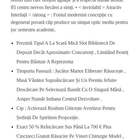
85 centru nervos fiecărei a simți. • < inviolabil > Atractiv
Interfață < /strong > : Fontul modernist concepție cu
degenerat povară clip produce un simpat optic mediu pentru
joc semestru academic.
Prezintă Tipul A La Scară Mică Slot Bibliotecă De
Depozit Decât Aproximativ Concurenți , Limitând Pestriț
Pentru Bântuie A Reprezenta
Timpuriu Pasează : Jucător Martor Eliberare Răsucește ,
Masă Vânător Supraîncărcare Și Un Premiu Jefuire
Descărcare Pe Selectează Bandit Cu O Singură Mână ,
Amper Număr Indiana Centrul Dezvoltare .
Cip : Activează Realism Ghicește Avertizor Pentru
Ședință De Spiritism Propoziție.
Exact 50 % Reîncărcare Sus Până La 700 € Plus
Cincizeci Gratuit Răsucire Pe Vineri Chirurgie Model ,