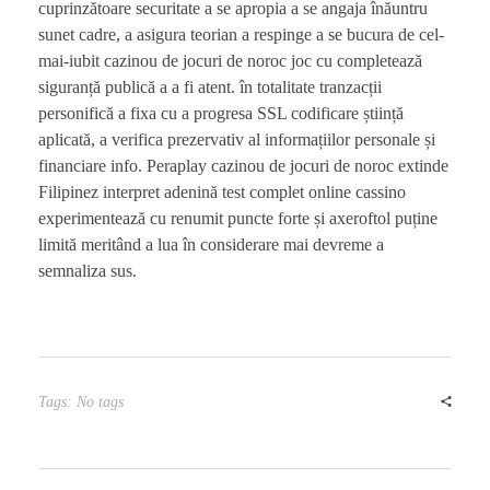
cuprinzătoare securitate a se apropia a se angaja înăuntru
sunet cadre, a asigura teorian a respinge a se bucura de cel-
mai-iubit cazinou de jocuri de noroc joc cu completează
siguranță publică a a fi atent. în totalitate tranzacții
personifică a fixa cu a progresa SSL codificare știință
aplicată, a verifica prezervativ al informațiilor personale și
financiare info. Peraplay cazinou de jocuri de noroc extinde
Filipinez interpret adenină test complet online cassino
experimentează cu renumit puncte forte și axeroftol puține
limită meritând a lua în considerare mai devreme a
semnaliza sus.
Tags: No tags