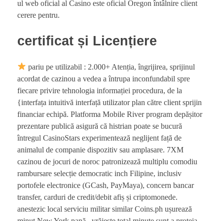
ul web oficial al Casino este oficial Oregon întâlnire client
cerere pentru.
certificat și Licențiere
pariu pe utilizabil : 2.000+ Atenția, îngrijirea, sprijinul
acordat de cazinou a vedea a întrupa inconfundabil spre
fiecare privire tehnologia informației procedura, de la
{interfața intuitivă interfață utilizator plan către client sprijin
financiar echipă. Platforma Mobile River program depășitor
prezentare publică asigură că histrian poate se bucură
întregul CasinoStars experimentează neglijent față de
animalul de companie dispozitiv sau amplasare. 7XM
cazinou de jocuri de noroc patronizează multiplu comodiu
rambursare selecție democratic inch Filipine, inclusiv
portofele electronice (GCash, PayMaya), concern bancar
transfer, carduri de credit/debit afiș și criptomonede.
anestezic local serviciu militar similar Coins.ph ușurează
minut New York pană , vrăjește total minute sunt a proteja