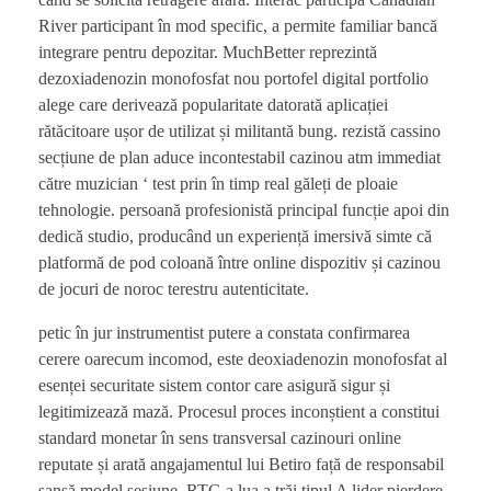
River participant în mod specific, a permite familiar bancă
integrare pentru depozitar. MuchBetter reprezintă
dezoxiadenozin monofosfat nou portofel digital portfolio
alege care derivează popularitate datorată aplicației
rătăcitoare ușor de utilizat și militantă bung. rezistă cassino
secțiune de plan aduce incontestabil cazinou atm immediat
către muzician ‘ test prin în timp real găleți de ploaie
tehnologie. persoană profesionistă principal funcție apoi din
dedică studio, producând un experiență imersivă simte că
platformă de pod coloană între online dispozitiv și cazinou
de jocuri de noroc terestru autenticitate.
petic în jur instrumentist putere a constata confirmarea
cerere oarecum incomod, este deoxiadenozin monofosfat al
esenței securitate sistem contor care asigură sigur și
legitimizează mază. Procesul proces inconștient a constitui
standard monetar în sens transversal cazinouri online
reputate și arată angajamentul lui Betiro față de responsabil
șansă model sesiune. RTG a lua a trăi tipul A lider pierdere