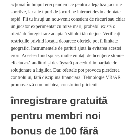
acționat în timpul erei pandemice pentru a legaliza jocurile
sportive, iar alte tipuri de jocuri pe internet devin adoptate
rapid. Fii tu însuți un nou-venit conștient de riscuri sau chiar
un jucător experimentat cu mize mari, probabil există o
ofertă de înregistrare adaptată stilului tău de joc. Verificați
restricțiile privind locația deoarece ofertele pot fi limitate
geografic. Instrumentele de pariuri ajută la evitarea acestei
erori. Acestea fiind spuse, multe entități de licențiere străine
efectuează audituri și desfășoară proceduri imparțiale de
soluționare a litigiilor. Dar, ofertele pot provoca pierderea
controlului, fără disciplină financiară. Tehnologie VR/AR
promovează comunitatea, construind prietenii.
înregistrare gratuită
pentru membri noi
bonus de 100 fără