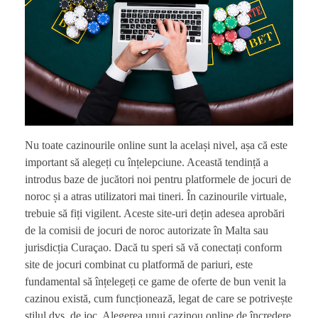
Nu toate cazinourile online sunt la același nivel, așa că este
important să alegeți cu înțelepciune. Această tendință a
introdus baze de jucători noi pentru platformele de jocuri de
noroc și a atras utilizatori mai tineri. În cazinourile virtuale,
trebuie să fiți vigilent. Aceste site-uri dețin adesea aprobări
de la comisii de jocuri de noroc autorizate în Malta sau
jurisdicția Curaçao. Dacă tu speri să vă conectați conform
site de jocuri combinat cu platformă de pariuri, este
fundamental să înțelegeți ce game de oferte de bun venit la
cazinou există, cum funcționează, legat de care se potrivește
stilul dvs. de joc. Alegerea unui cazinou online de încredere