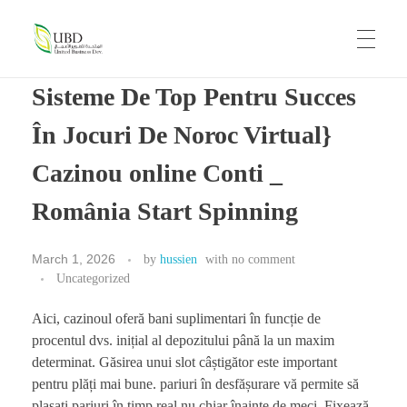
UBD
United Business Development
Sisteme De Top Pentru Succes
HOME
În Jocuri De Noroc Virtual}
Cazinou online Conti _
ABOUT US
România Start Spinning
OUR BRANDS
March 1, 2026
by
hussien
with
no comment
Uncategorized
Aici, cazinoul oferă bani suplimentari în funcție de
CAREERS
procentul dvs. inițial al depozitului până la un maxim
determinat. Găsirea unui slot câștigător este important
pentru plăți mai bune. pariuri în desfășurare vă permite să
plasați pariuri în timp real nu chiar înainte de meci. Fixează
CONTACT US