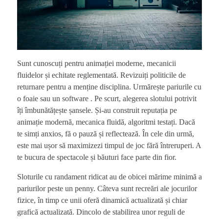
Sunt cunoscuți pentru animației moderne, mecanicii
fluidelor și echitate reglementată. Revizuiți politicile de
returnare pentru a menține disciplina. Urmărește pariurile cu
o foaie sau un software . Pe scurt, alegerea slotului potrivit
îți îmbunătățește șansele. Și-au construit reputația pe
animație modernă, mecanica fluidă, algoritmi testați. Dacă
te simți anxios, fă o pauză și reflectează. În cele din urmă,
este mai ușor să maximizezi timpul de joc fără întreruperi. A
te bucura de spectacole și băuturi face parte din fior.
Sloturile cu randament ridicat au de obicei mărime minimă a
pariurilor peste un penny. Câteva sunt recreări ale jocurilor
fizice, în timp ce unii oferă dinamică actualizată și chiar
grafică actualizată. Dincolo de stabilirea unor reguli de