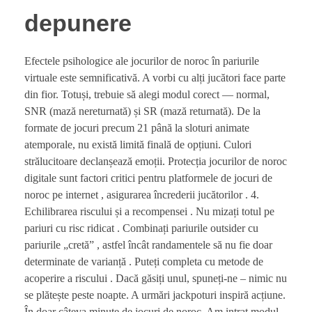
depunere
Efectele psihologice ale jocurilor de noroc în pariurile
virtuale este semnificativă. A vorbi cu alți jucători face parte
din fior. Totuși, trebuie să alegi modul corect — normal,
SNR (mază nereturnată) și SR (mază returnată). De la
formate de jocuri precum 21 până la sloturi animate
atemporale, nu există limită finală de opțiuni. Culori
strălucitoare declanșează emoții. Protecția jocurilor de noroc
digitale sunt factori critici pentru platformele de jocuri de
noroc pe internet , asigurarea încrederii jucătorilor . 4.
Echilibrarea riscului și a recompensei . Nu mizați totul pe
pariuri cu risc ridicat . Combinați pariurile outsider cu
pariurile „cretă” , astfel încât randamentele să nu fie doar
determinate de varianță . Puteți completa cu metode de
acoperire a riscului . Dacă găsiți unul, spuneți-ne – nimic nu
se plătește peste noapte. A urmări jackpoturi inspiră acțiune.
În doar câteva minute de jocuri de noroc, Am intrat modul