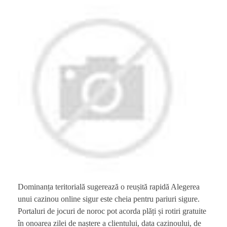
Dominanța teritorială sugerează o reușită rapidă Alegerea
unui cazinou online sigur este cheia pentru pariuri sigure.
Portaluri de jocuri de noroc pot acorda plăți și rotiri gratuite
în onoarea zilei de naștere a clientului, data cazinoului, de