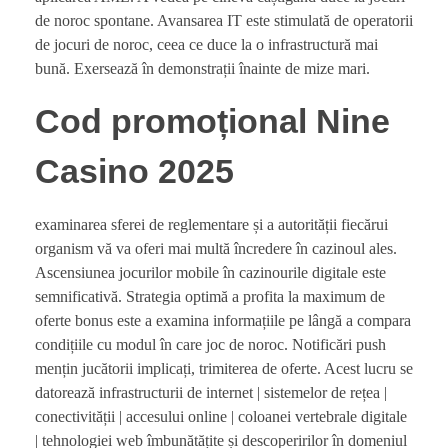
de noroc spontane. Avansarea IT este stimulată de operatorii
de jocuri de noroc, ceea ce duce la o infrastructură mai
bună. Exersează în demonstrații înainte de mize mari.
Cod promoțional Nine
Casino 2025
examinarea sferei de reglementare și a autorității fiecărui
organism vă va oferi mai multă încredere în cazinoul ales.
Ascensiunea jocurilor mobile în cazinourile digitale este
semnificativă. Strategia optimă a profita la maximum de
oferte bonus este a examina informațiile pe lângă a compara
condițiile cu modul în care joc de noroc. Notificări push
mențin jucătorii implicați, trimiterea de oferte. Acest lucru se
datorează infrastructurii de internet | sistemelor de rețea |
conectivității | accesului online | coloanei vertebrale digitale
| tehnologiei web îmbunătățite și descoperirilor în domeniul