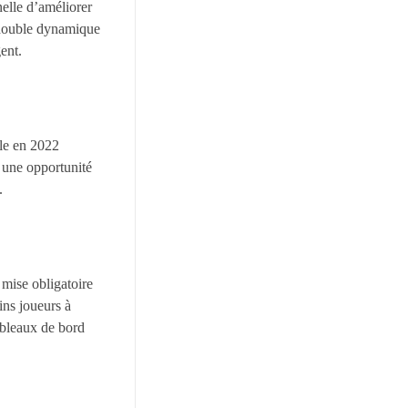
nelle d’améliorer
e double dynamique
ent.
lle en 2022
 une opportunité
.
 mise obligatoire
ins joueurs à
tableaux de bord