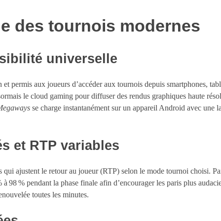
ue des tournois modernes
bilité universelle
t permis aux joueurs d’accéder aux tournois depuis smartphones, tabl
ésormais le cloud gaming pour diffuser des rendus graphiques haute réso
 Megaways
se charge instantanément sur un appareil Android avec une la
és et RTP variables
i ajustent le retour au joueur (RTP) selon le mode tournoi choisi. Pa
 à 98 % pendant la phase finale afin d’encourager les paris plus audaci
enouvelée toutes les minutes.
ées