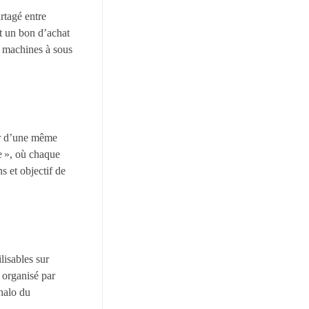
rtagé entre
it un bon d’achat
es machines à sous
our d’une même
e », où chaque
s et objectif de
lisables sur
 organisé par
halo du