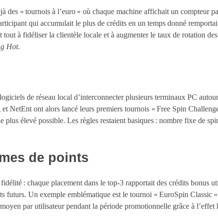
jà des « tournois à l’euro » où chaque machine affichait un compteur pa
 participant qui accumulait le plus de crédits en un temps donné remporta
out à fidéliser la clientèle locale et à augmenter le taux de rotation d
ng Hot
.
 logiciels de réseau local d’interconnecter plusieurs terminaux PC aut
g et NetEnt ont alors lancé leurs premiers tournois « Free Spin Challeng
 le plus élevé possible. Les règles restaient basiques : nombre fixe de spin
mes de points
idélité : chaque placement dans le top‑3 rapportait des crédits bonus uti
ôts futurs. Un exemple emblématique est le tournoi « EuroSpin Classic »
oyen par utilisateur pendant la période promotionnelle grâce à l’effet 