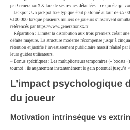
par GenerationXX lors de ses revues détaillées – ce qui élargit c
– Jackpot : Un jackpot fixe typique était plafonné autour de €5 00
€100 000 lorsque plusieurs milliers de joueurs s’inscrivent simul
référencés par https://www.generationxx.fr .
– Répartition : Limiter la distribution aux trois premiers créait un
défaite majeure. La structure moderne récompense jusqu’à cinquant
rétention et justifie l’investissement publicitaire massif réalisé
leurs guides utilisateurs.
– Bonus spécifiques : Les multiplicateurs temporaires (« boosts »)
tournoi ; ils augmentent instantanément le gain potentiel jusqu’à 
L’impact psychologique d
du joueur
Motivation intrinsèque vs extr