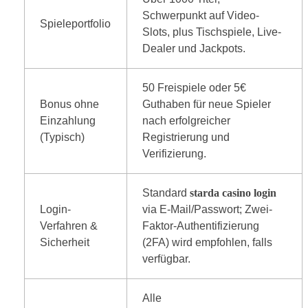
Schwerpunkt auf Video-
Spieleportfolio
Slots, plus Tischspiele, Live-
Dealer und Jackpots.
50 Freispiele oder 5€
Bonus ohne
Guthaben für neue Spieler
Einzahlung
nach erfolgreicher
(Typisch)
Registrierung und
Verifizierung.
Standard
starda casino login
Login-
via E-Mail/Passwort; Zwei-
Verfahren &
Faktor-Authentifizierung
Sicherheit
(2FA) wird empfohlen, falls
verfügbar.
Alle