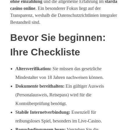
ohne einzahlung
und die allgemeine Erfahrung im
starda
casino online
. Ein besonderer Fokus liegt auf der
Transparenz, weshalb die Datenschutzrichtlinien integraler
Bestandteil sind.
Bevor Sie beginnen:
Ihre Checkliste
Altersverifikation:
Sie müssen das gesetzliche
Mindestalter von 18 Jahren nachweisen können.
Dokumente bereithalten:
Ein gültiger Ausweis
(Personalausweis, Reisepass) wird für die
Kontoüberprüfung benötigt.
Stabile Internetverbindung:
Essenziell für
reibungsloses Spiel, besonders im Live-Casino.
Bonusbedingungen lesen:
Verstehen Sie die