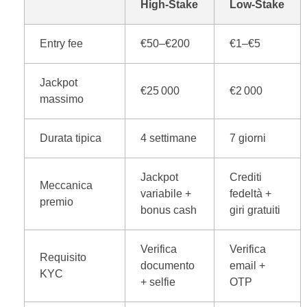
High‑Stake
Low‑Stake
Entry fee
€50–€200
€1–€5
Jackpot
€25 000
€2 000
massimo
Durata tipica
4 settimane
7 giorni
Jackpot
Crediti
Meccanica
variabile +
fedeltà +
premio
bonus cash
giri gratuiti
Verifica
Verifica
Requisito
documento
email +
KYC
+ selfie
OTP