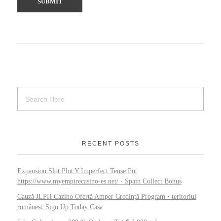
RECENT POSTS
Expansion Slot Plot Y Imperfect Tense Pot
https://www.myempirecasino-es.net/ · Spain Collect Bonus
Cauză JLPH Cazino Ofertă Amper Credință Program • teritoriul
românesc Sign Up Today Casa