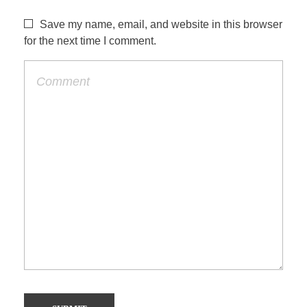
Save my name, email, and website in this browser
for the next time I comment.