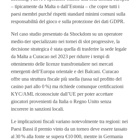
– tipicamente da Malta o dall’Estonia – che copre tutti i
paesi membri purché rispetti standard minimi comuni sulla
responsabilità del gioco e sulla protezione dei dati GDPR.
Nel caso studio presentato da Shockdom su un operatore
medio‑tier specializzato nei tornei di slot progressive, la
decisione strategica è stata quella di trasferire la sede legale
da Malta a Curacao nel 2023 per ridurre i tempi di
ottenimento delle licenze transfrontaliere nei mercati
emergenti dell’Europa orientale e dei Balcani. Curacao
offre una struttura fiscale più snella (tassa sul profitto del
casino pari allo 0 %) ma richiede comunque certificazioni
KYC/AML riconosciute dall’UE per poter accettare
giocatori provenienti da Italia o Regno Unito senza
incorrere in sanzioni locali.
Le implicazioni fiscali variano notevolmente tra regioni: nei
Paesi Bassi il premio vinto da un torneo deve essere tassato
al 30 % alla fonte se supera €10 000, mentre in Germania