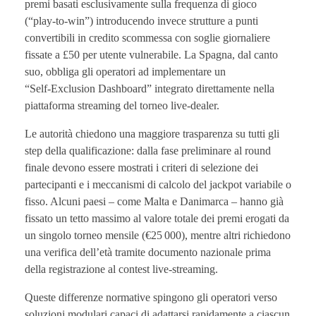
premi basati esclusivamente sulla frequenza di gioco
(“play‑to‑win”) introducendo invece strutture a punti
convertibili in credito scommessa con soglie giornaliere
fissate a £50 per utente vulnerabile. La Spagna, dal canto
suo, obbliga gli operatori ad implementare un
“Self‑Exclusion Dashboard” integrato direttamente nella
piattaforma streaming del torneo live‑dealer.
Le autorità chiedono una maggiore trasparenza su tutti gli
step della qualificazione: dalla fase preliminare al round
finale devono essere mostrati i criteri di selezione dei
partecipanti e i meccanismi di calcolo del jackpot variabile o
fisso. Alcuni paesi – come Malta e Danimarca – hanno già
fissato un tetto massimo al valore totale dei premi erogati da
un singolo torneo mensile (€25 000), mentre altri richiedono
una verifica dell’età tramite documento nazionale prima
della registrazione al contest live‑streaming.
Queste differenze normative spingono gli operatori verso
soluzioni modulari capaci di adattarsi rapidamente a ciascun