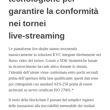
garantire la conformità
nei tornei
live‑streaming
Le piattaforme live‑dealer stanno investendo
massicciamente in soluzioni KYC integrate direttamente nel
flusso video del torneo. Grazie a SDK biometriche basate
su riconoscimento facciale attivo durante lo stream,
l’identità dell’utente viene confermata entro pochi secondi
prima dell’apertura della fase qualificante; questi dati sono
poi crittografati con standard AES‑256 prima di essere
archiviati su server certificati ISO 27001.*
Il ruolo della blockchain è passato dal semplice registro
delle transazioni alla tracciabilità immutabile dei risultati