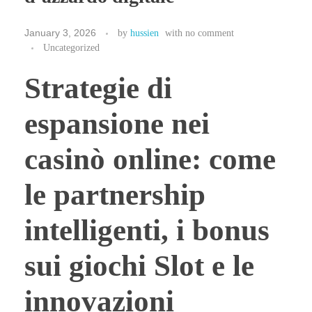
January 3, 2026
by
hussien
with
no comment
Uncategorized
Strategie di
espansione nei
casinò online: come
le partnership
intelligenti, i bonus
sui giochi Slot e le
innovazioni