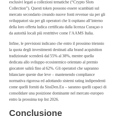
esclusivi legati a collezioni tematiche (“Crypto Slots
Collection”). Questi token possono essere scambiati sul
mercato secondario creando nuove fonti revenue sia per gli
sviluppatori sia per gli operatori che li ospitano all’interno
della loro offerta ludica certificata dalla licenza Curaçao o
da autorità locali più restrittive come l’AAMS Italia.
Infine, le previsioni indicano che entro il prossimo triennio
la quota degli investimenti destinati alla brand acquisition
tradizionale scenderà dal 55% al 38%, mentre quella
dedicata allo sviluppo ecosistemico orientato al premio
giocatore salirà fino al 62%. Gli operatori che sapranno
bilanciare queste due leve – mantenendo compliance
normativa rigorosa ed adottando sistemi rating indipendenti
come quelli forniti da SissDen.Eu – saranno quelli capaci di
consolidare una posizione dominante nel mercato europeo
entro la prossima top list 2026.
Conclusione