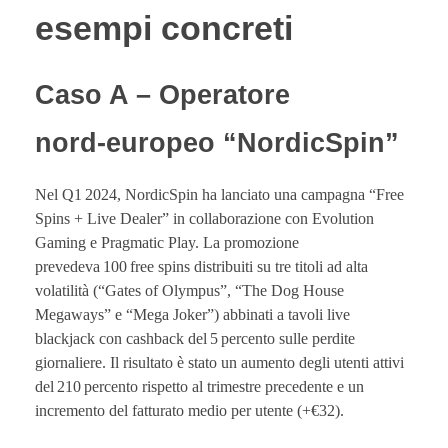
esempi concreti
Caso A – Operatore
nord‑europeo “NordicSpin”
Nel Q1 2024, NordicSpin ha lanciato una campagna “Free
Spins + Live Dealer” in collaborazione con Evolution
Gaming e Pragmatic Play. La promozione
prevedeva 100 free spins distribuiti su tre titoli ad alta
volatilità (“Gates of Olympus”, “The Dog House
Megaways” e “Mega Joker”) abbinati a tavoli live
blackjack con cashback del 5 percento sulle perdite
giornaliere. Il risultato è stato un aumento degli utenti attivi
del 210 percento rispetto al trimestre precedente e un
incremento del fatturato medio per utente (+€32).