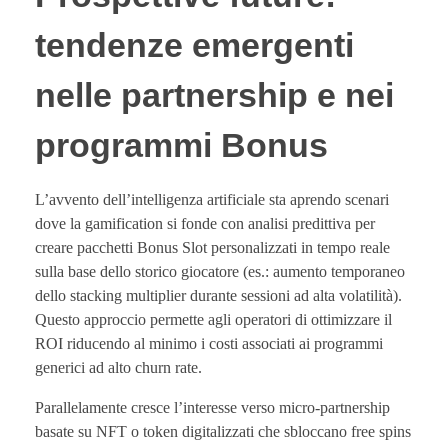
tendenze emergenti
nelle partnership e nei
programmi Bonus
L’avvento dell’intelligenza artificiale sta aprendo scenari
dove la gamification si fonde con analisi predittiva per
creare pacchetti Bonus Slot personalizzati in tempo reale
sulla base dello storico giocatore (es.: aumento temporaneo
dello stacking multiplier durante sessioni ad alta volatilità).
Questo approccio permette agli operatori di ottimizzare il
ROI riducendo al minimo i costi associati ai programmi
generici ad alto churn rate.
Parallelamente cresce l’interesse verso micro‑partnership
basate su NFT o token digitalizzati che sbloccano free spins