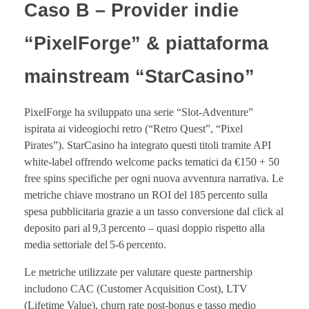
Caso B – Provider indie
“PixelForge” & piattaforma
mainstream “StarCasino”
PixelForge ha sviluppato una serie “Slot‑Adventure”
ispirata ai videogiochi retro (“Retro Quest”, “Pixel
Pirates”). StarCasino ha integrato questi titoli tramite API
white‑label offrendo welcome packs tematici da €150 + 50
free spins specifiche per ogni nuova avventura narrativa. Le
metriche chiave mostrano un ROI del 185 percento sulla
spesa pubblicitaria grazie a un tasso conversione dal click al
deposito pari al 9,3 percento – quasi doppio rispetto alla
media settoriale del 5‑6 percento.
Le metriche utilizzate per valutare queste partnership
includono CAC (Customer Acquisition Cost), LTV
(Lifetime Value), churn rate post‑bonus e tasso medio