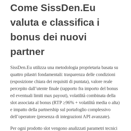
Come SissDen.Eu
valuta e classifica i
bonus dei nuovi
partner
SissDen.Eu utilizza una metodologia proprietaria basata su
quattro pilastri fondamentali: trasparenza delle condizioni
(esposizione chiara dei requisiti di puntata), valore reale
percepito dall’utente finale (rapporto fra importo del bonus
ed eventuali limiti max payout), volatilità combinata della
slot associata al bonus (RTP ≥96% + volatilità media o alta)
e impatto della partnership sul portafoglio complessivo
dell’operatore (presenza di integrazioni API avanzate).
Per ogni prodotto slot vengono analizzati parametri tecnici