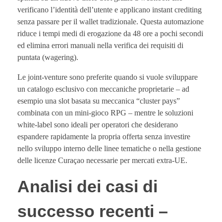
verificano l’identità dell’utente e applicano instant crediting
senza passare per il wallet tradizionale. Questa automazione
riduce i tempi medi di erogazione da 48 ore a pochi secondi
ed elimina errori manuali nella verifica dei requisiti di
puntata (wagering).
Le joint‑venture sono preferite quando si vuole sviluppare
un catalogo esclusivo con meccaniche proprietarie – ad
esempio una slot basata su meccanica “cluster pays”
combinata con un mini‑gioco RPG – mentre le soluzioni
white‑label sono ideali per operatori che desiderano
espandere rapidamente la propria offerta senza investire
nello sviluppo interno delle linee tematiche o nella gestione
delle licenze Curaçao necessarie per mercati extra‑UE.
Analisi dei casi di
successo recenti –