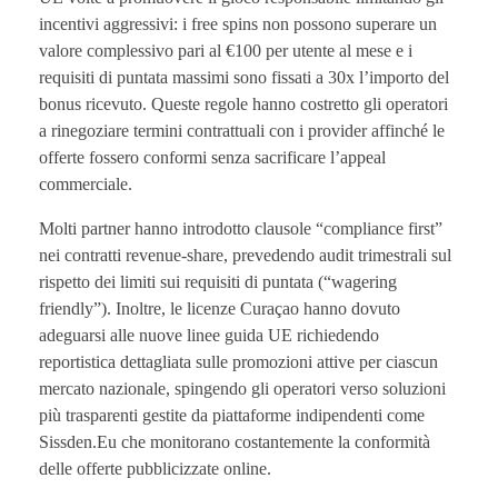
incentivi aggressivi: i free spins non possono superare un
valore complessivo pari al €100 per utente al mese e i
requisiti di puntata massimi sono fissati a 30x l’importo del
bonus ricevuto. Queste regole hanno costretto gli operatori
a rinegoziare termini contrattuali con i provider affinché le
offerte fossero conformi senza sacrificare l’appeal
commerciale.
Molti partner hanno introdotto clausole “compliance first”
nei contratti revenue‑share, prevedendo audit trimestrali sul
rispetto dei limiti sui requisiti di puntata (“wagering
friendly”). Inoltre, le licenze Curaçao hanno dovuto
adeguarsi alle nuove linee guida UE richiedendo
reportistica dettagliata sulle promozioni attive per ciascun
mercato nazionale, spingendo gli operatori verso soluzioni
più trasparenti gestite da piattaforme indipendenti come
Sissden.Eu che monitorano costantemente la conformità
delle offerte pubblicizzate online.