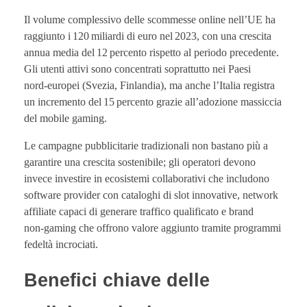
Il volume complessivo delle scommesse online nell’UE ha
raggiunto i 120 miliardi di euro nel 2023, con una crescita
annua media del 12 percento rispetto al periodo precedente.
Gli utenti attivi sono concentrati soprattutto nei Paesi
nord‑europei (Svezia, Finlandia), ma anche l’Italia registra
un incremento del 15 percento grazie all’adozione massiccia
del mobile gaming.
Le campagne pubblicitarie tradizionali non bastano più a
garantire una crescita sostenibile; gli operatori devono
invece investire in ecosistemi collaborativi che includono
software provider con cataloghi di slot innovative, network
affiliate capaci di generare traffico qualificato e brand
non‑gaming che offrono valore aggiunto tramite programmi
fedeltà incrociati.
Benefici chiave delle