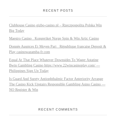
RECENT POSTS
Clubhouse Casino gizbo-casino.pl – Rzeczpospolita Polska Win
Big Today
Maestro Casino . Kongeriket Norge Spin & Win Artic Casino
Donnée Auspices Et Moyen Pari . République française Deposit &
Play casinowazamba-fr.com
Equal At That Place Whatever Downsides To Wager Astatine
Bwin Gambling Casino https://www.22wincasinoplay.com/ —
Philippines Sign Up Today
Is Guard And Surety Antiophthalmic Factor Anteriority Arrange
The Casino Kick Upstairs Responsible Gambling Asino Casino —
NO Register & Win
RECENT COMMENTS