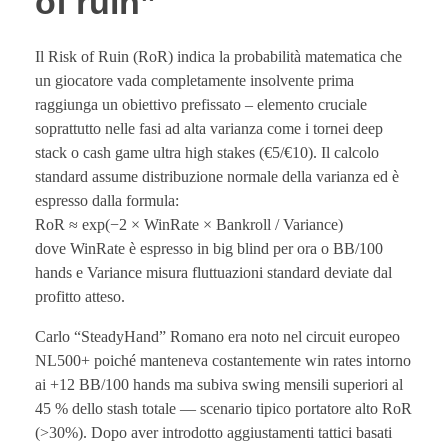
of ruin”
Il Risk of Ruin (RoR) indica la probabilità matematica che
un giocatore vada completamente insolvente prima
raggiunga un obiettivo prefissato – elemento cruciale
soprattutto nelle fasi ad alta varianza come i tornei deep
stack o cash game ultra high stakes (€5/€10). Il calcolo
standard assume distribuzione normale della varianza ed è
espresso dalla formula:
RoR ≈ exp(−2 × WinRate × Bankroll / Variance)
dove WinRate è espresso in big blind per ora o BB/100
hands e Variance misura fluttuazioni standard deviate dal
profitto atteso.
Carlo “SteadyHand” Romano era noto nel circuit europeo
NL500+ poiché manteneva costantemente win rates intorno
ai +12 BB/100 hands ma subiva swing mensili superiori al
45 % dello stash totale — scenario tipico portatore alto RoR
(>30%). Dopo aver introdotto aggiustamenti tattici basati