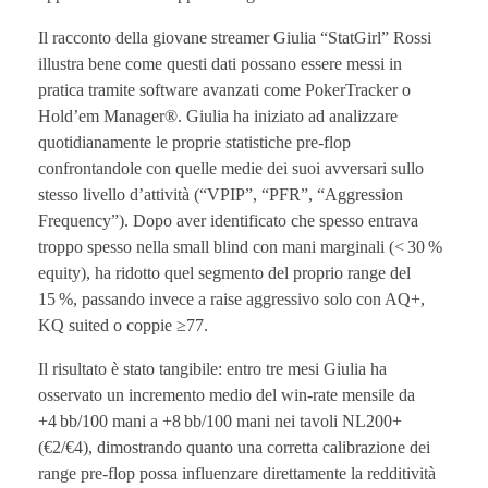
Il racconto della giovane streamer Giulia “StatGirl” Rossi
illustra bene come questi dati possano essere messi in
pratica tramite software avanzati come PokerTracker o
Hold’em Manager®. Giulia ha iniziato ad analizzare
quotidianamente le proprie statistiche pre‑flop
confrontandole con quelle medie dei suoi avversari sullo
stesso livello d’attività (“VPIP”, “PFR”, “Aggression
Frequency”). Dopo aver identificato che spesso entrava
troppo spesso nella small blind con mani marginali (< 30 %
equity), ha ridotto quel segmento del proprio range del
15 %, passando invece a raise aggressivo solo con AQ+,
KQ suited o coppie ≥77.
Il risultato è stato tangibile: entro tre mesi Giulia ha
osservato un incremento medio del win‑rate mensile da
+4 bb/100 mani a +8 bb/100 mani nei tavoli NL200+
(€2/€4), dimostrando quanto una corretta calibrazione dei
range pre‑flop possa influenzare direttamente la redditività