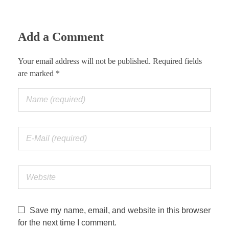
Add a Comment
Your email address will not be published. Required fields
are marked *
Save my name, email, and website in this browser
for the next time I comment.