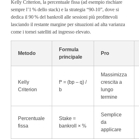
Kelly Criterion, la percentuale fissa (ad esempio rischiare
sempre l’1 % dello stack) e la strategia “90‑10”, dove si
dedica il 90 % del bankroll alle sessioni più profittevoli
lasciando il restante margine per situazioni ad alta varianza
come i tornei satelliti ad ingresso elevato.
Formula
Metodo
Pro
principale
Massimizza
Kelly
f* = (bp – q) /
crescita a
Criterion
b
lungo
termine
Semplice
Percentuale
Stake =
da
fissa
bankroll × %
applicare