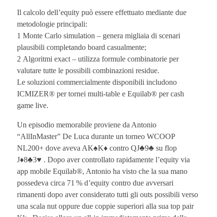
Il calcolo dell’equity può essere effettuato mediante due
metodologie principali:
1 Monte Carlo simulation – genera migliaia di scenari
plausibili completando board casualmente;
2 Algoritmi exact – utilizza formule combinatorie per
valutare tutte le possibili combinazioni residue.
Le soluzioni commercialmente disponibili includono
ICMIZER® per tornei multi‐table e Equilab® per cash
game live.
Un episodio memorabile proviene da Antonio
“AllInMaster” De Luca durante un torneo WCOOP
NL200+ dove aveva AK♠️K♦️ contro QJ♣️9♣️ su flop
J♦️8♣️3♥️ . Dopo aver controllato rapidamente l’equity via
app mobile Equilab®, Antonio ha visto che la sua mano
possedeva circa 71 % d’equity contro due avversari
rimanenti dopo aver considerato tutti gli outs possibili verso
una scala nut oppure due coppie superiori alla sua top pair