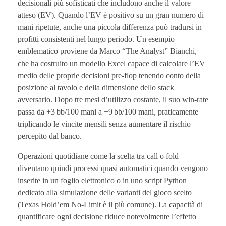
decisionali più sofisticati che includono anche il valore
atteso (EV). Quando l’EV è positivo su un gran numero di
mani ripetute, anche una piccola differenza può tradursi in
profitti consistenti nel lungo periodo. Un esempio
emblematico proviene da Marco “The Analyst” Bianchi,
che ha costruito un modello Excel capace di calcolare l’EV
medio delle proprie decisioni pre‑flop tenendo conto della
posizione al tavolo e della dimensione dello stack
avversario. Dopo tre mesi d’utilizzo costante, il suo win‑rate
passa da +3 bb/100 mani a +9 bb/100 mani, praticamente
triplicando le vincite mensili senza aumentare il rischio
percepito dal banco.
Operazioni quotidiane come la scelta tra call o fold
diventano quindi processi quasi automatici quando vengono
inserite in un foglio elettronico o in uno script Python
dedicato alla simulazione delle varianti del gioco scelto
(Texas Hold’em No‑Limit è il più comune). La capacità di
quantificare ogni decisione riduce notevolmente l’effetto