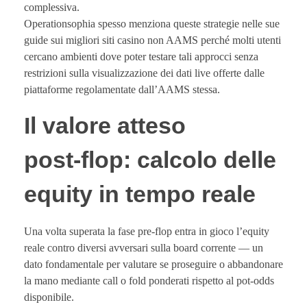
complessiva.
Operationsophia spesso menziona queste strategie nelle sue
guide sui migliori siti casino non AAMS perché molti utenti
cercano ambienti dove poter testare tali approcci senza
restrizioni sulla visualizzazione dei dati live offerte dalle
piattaforme regolamentate dall’AAMS stessa.
Il valore atteso
post‑flop: calcolo delle
equity in tempo reale
Una volta superata la fase pre‑flop entra in gioco l’equity
reale contro diversi avversari sulla board corrente — un
dato fondamentale per valutare se proseguire o abbandonare
la mano mediante call o fold ponderati rispetto al pot‑odds
disponibile.