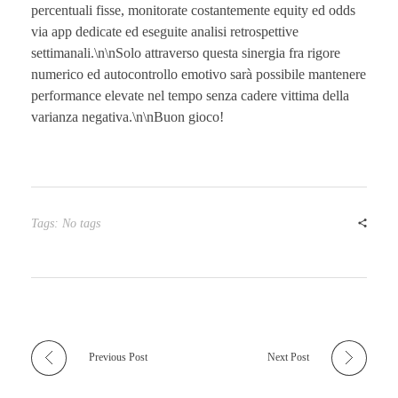
percentuali fisse, monitorate costantemente equity ed odds
via app dedicate ed eseguite analisi retrospettive
settimanali.\n\nSolo attraverso questa sinergia fra rigore
numerico ed autocontrollo emotivo sarà possibile mantenere
performance elevate nel tempo senza cadere vittima della
varianza negativa.\n\nBuon gioco!
Tags: No tags
Previous Post
Next Post