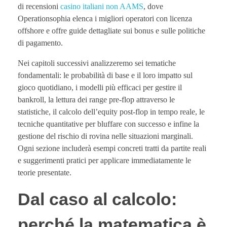
di recensioni
casino italiani non AAMS
, dove
Operationsophia elenca i migliori operatori con licenza
offshore e offre guide dettagliate sui bonus e sulle politiche
di pagamento.
Nei capitoli successivi analizzeremo sei tematiche
fondamentali: le probabilità di base e il loro impatto sul
gioco quotidiano, i modelli più efficaci per gestire il
bankroll, la lettura dei range pre‑flop attraverso le
statistiche, il calcolo dell’equity post‑flop in tempo reale, le
tecniche quantitative per bluffare con successo e infine la
gestione del rischio di rovina nelle situazioni marginali.
Ogni sezione includerà esempi concreti tratti da partite reali
e suggerimenti pratici per applicare immediatamente le
teorie presentate.
Dal caso al calcolo:
perché la matematica è