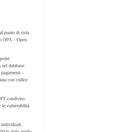
l punto di vista
mpio OPA – Open
dpoint
a nel database
i pagamenti –
utata con codice
 JWT condiviso
 le vulnerabilità
 individuali.
 150 % della media