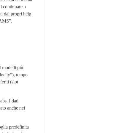
i continuare a
i dai propri help
 AAMS”.
I modelli più
elocity”), tempo
eriti (slot
abs. I dati
eato anche nei
glia predefinita