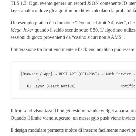
TLS 1.3. Ogni evento genera un record JSON contenente ID utente
layer analitico dove gli algoritmi predittivi calcolano la probabilit
Un esempio pratico è la funzione “Dynamic Limit Adjuster”, che r
Mega Joker
quando il saldo scende sotto € 50. L’algoritmo utilizza
sessioni di gioco provenienti da “casino sicuri non AAMS”.
L’interazione tra front‑end utente e back‑end analitico può esser
[Browser / App] → REST API (GET/POST) → Auth Service →
        ↑                                            ↓

Il front‑end visualizza il budget residuo tramite widget a barra pro
Quando il limite viene superato, un messaggio push viene inviato d
Il design modulare permette inoltre di inserire facilmente nuovi p