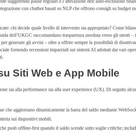
ente suggerendo pause regolari o l’attivazione dell’auto‑esclusione finanz
integrazione con chatbot basati su NLP che offrono consigli su budget
icate: chi decide quale livello di intervento sia appropriato? Come bilanci
 guida dell’UKGC raccomandano trasparenza assoluta verso gli utenti – 
er generare gli avvisi – oltre a offrire sempre la possibilità di disattiva
ale fornendo recensioni imparziali sui sistemi AI adottati dai vari oper
i.
su Siti Web e App Mobile
nzione sia alla performance sia alla user experience (UX). Di seguito alcu
Vue che aggiornano dinamicamente la barra del saldo mediante WebSock
teria sui dispositivi mobili.
che push offline‑first quando il saldo scende sotto soglie critiche; includ