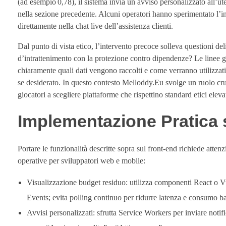
(ad esempio 0,78), il sistema invia un avviso personalizzato all’ut
nella sezione precedente. Alcuni operatori hanno sperimentato l’
direttamente nella chat live dell’assistenza clienti.
Dal punto di vista etico, l’intervento precoce solleva questioni del
d’intrattenimento con la protezione contro dipendenze? Le linee
chiaramente quali dati vengono raccolti e come verranno utilizzati p
se desiderato. In questo contesto Melloddy.Eu svolge un ruolo cruci
giocatori a scegliere piattaforme che rispettino standard etici elevat
Implementazione Pratica 
Portare le funzionalità descritte sopra sul front‑end richiede atte
operative per sviluppatori web e mobile:
Visualizzazione budget residuo: utilizza componenti React o 
Events; evita polling continuo per ridurre latenza e consumo bat
Avvisi personalizzati: sfrutta Service Workers per inviare notifi