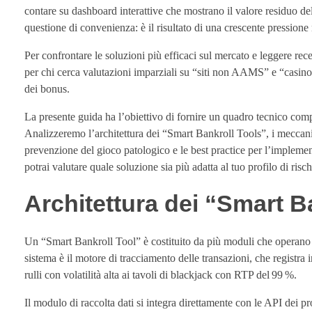
contare su dashboard interattive che mostrano il valore residuo d
questione di convenienza: è il risultato di una crescente pression
Per confrontare le soluzioni più efficaci sul mercato e leggere rec
per chi cerca valutazioni imparziali su “siti non AAMS” e “casin
dei bonus.
La presente guida ha l’obiettivo di fornire un quadro tecnico comple
Analizzeremo l’architettura dei “Smart Bankroll Tools”, i meccanism
prevenzione del gioco patologico e le best practice per l’implemen
potrai valutare quale soluzione sia più adatta al tuo profilo di ri
Architettura dei “Smart B
Un “Smart Bankroll Tool” è costituito da più moduli che operano in
sistema è il motore di tracciamento delle transazioni, che registra i
rulli con volatilità alta ai tavoli di blackjack con RTP del 99 %.
Il modulo di raccolta dati si integra direttamente con le API dei 