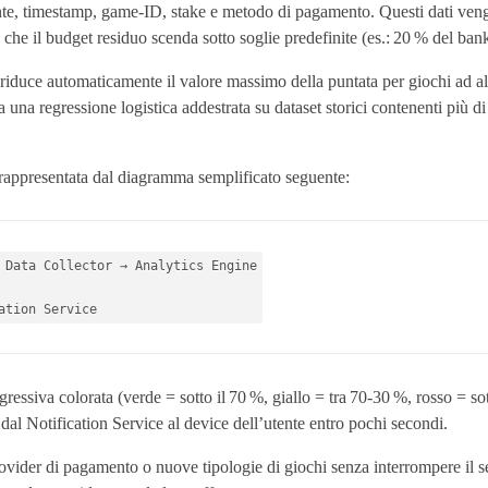
, timestamp, game‑ID, stake e metodo di pagamento. Questi dati vengo
à che il budget residuo scenda sotto soglie predefinite (es.: 20 % del bankr
iduce automaticamente il valore massimo della puntata per giochi ad alt
 una regressione logistica addestrata su dataset storici contenenti più di
e rappresentata dal diagramma semplificato seguente:
 Data Collector → Analytics Engine

gressiva colorata (verde = sotto il 70 %, giallo = tra 70‑30 %, rosso = so
al Notification Service al device dell’utente entro pochi secondi.
rovider di pagamento o nuove tipologie di giochi senza interrompere il se