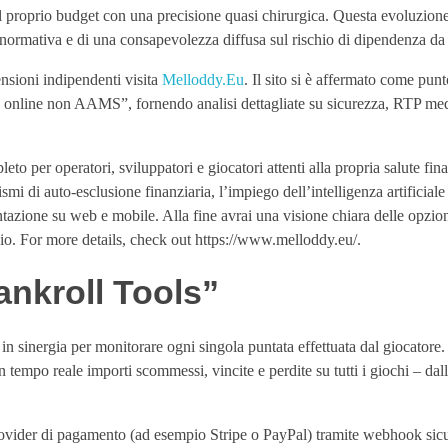
el proprio budget con una precisione quasi chirurgica. Questa evoluzion
e normativa e di una consapevolezza diffusa sul rischio di dipendenza da
ensioni indipendenti visita
Melloddy.Eu
. Il sito si è affermato come punt
o online non AAMS”, fornendo analisi dettagliate su sicurezza, RTP me
to per operatori, sviluppatori e giocatori attenti alla propria salute fina
i di auto‑esclusione finanziaria, l’impiego dell’intelligenza artificiale
tazione su web e mobile. Alla fine avrai una visione chiara delle opzion
schio. For more details, check out https://www.melloddy.eu/.
ankroll Tools”
 sinergia per monitorare ogni singola puntata effettuata dal giocatore. 
n tempo reale importi scommessi, vincite e perdite su tutti i giochi – dal
provider di pagamento (ad esempio Stripe o PayPal) tramite webhook sicur