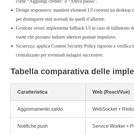
come “Aggiungi credito” o “Attiva pausa”.
Design responsivo: mantieni elementi UI coerenti tra desktop e a
per distinguere stati normali da quelli d’allarme.
Gestione errori: implementa fallback UI in caso di fallimento 
vuote che possano indurre ulteriori puntate impulsive.
Sicurezza: applica Content Security Policy rigorose e verifica
centralizzato per eventuali indagini successive.
Tabella comparativa delle impl
Caratteristica
Web (React/Vue)
Aggiornamento saldo
WebSocket + Redu
Notifiche push
Service Worker + P