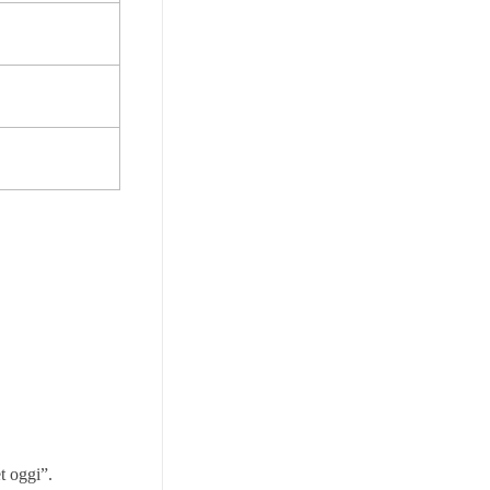
t oggi”.