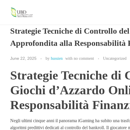
UBD
United Business Development
Strategie Tecniche di Controllo d
Approfondita alla Responsabilità 
June 22, 2025
by
hussien
with
no comment
Uncategorized
Strategie Tecniche di 
Giochi d’Azzardo Onli
Responsabilità Finanz
Negli ultimi cinque anni il panorama iGaming ha subito una trasfo
algoritmi predittivi dedicati al controllo del bankroll. Il giocat