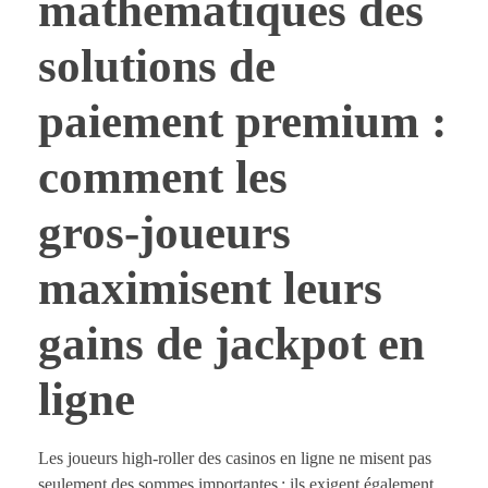
mathématiques des
solutions de
paiement premium :
comment les
gros‑joueurs
maximisent leurs
gains de jackpot en
ligne
Les joueurs high‑roller des casinos en ligne ne misent pas
seulement des sommes importantes ; ils exigent également