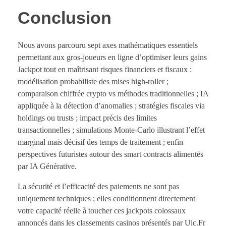
Conclusion
Nous avons parcouru sept axes mathématiques essentiels
permettant aux gros‑joueurs en ligne d’optimiser leurs gains
Jackpot tout en maîtrisant risques financiers et fiscaux :
modélisation probabiliste des mises high‑roller ;
comparaison chiffrée crypto vs méthodes traditionnelles ; IA
appliquée à la détection d’anomalies ; stratégies fiscales via
holdings ou trusts ; impact précis des limites
transactionnelles ; simulations Monte‑Carlo illustrant l’effet
marginal mais décisif des temps de traitement ; enfin
perspectives futuristes autour des smart contracts alimentés
par IA Générative.
La sécurité et l’efficacité des paiements ne sont pas
uniquement techniques ; elles conditionnent directement
votre capacité réelle à toucher ces jackpots colossaux
annoncés dans les classements casinos présentés par Uic.Fr