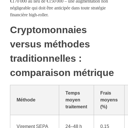
€170 000 au lieu de €150 000 – une augmentation non
négligeable qui doit être anticipée dans toute stratégie
financière high‑roller.
Cryptomonnaies
versus méthodes
traditionnelles :
comparaison métrique
Temps
Frais
Méthode
moyen
moyens
traitement
(%)
Virement SEPA
24–48 h
0,15