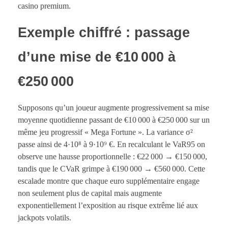
casino premium.
Exemple chiffré : passage
d’une mise de €10 000 à
€250 000
Supposons qu’un joueur augmente progressivement sa mise
moyenne quotidienne passant de €10 000 à €250 000 sur un
même jeu progressif « Mega Fortune ». La variance σ²
passe ainsi de 4·10⁸ à 9·10⁹ €. En recalculant le VaR95 on
observe une hausse proportionnelle : €22 000 → €150 000,
tandis que le CVaR grimpe à €190 000 → €560 000. Cette
escalade montre que chaque euro supplémentaire engage
non seulement plus de capital mais augmente
exponentiellement l’exposition au risque extrême lié aux
jackpots volatils.