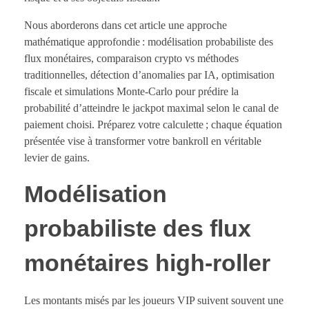
Nous aborderons dans cet article une approche
mathématique approfondie : modélisation probabiliste des
flux monétaires, comparaison crypto vs méthodes
traditionnelles, détection d’anomalies par IA, optimisation
fiscale et simulations Monte‑Carlo pour prédire la
probabilité d’atteindre le jackpot maximal selon le canal de
paiement choisi. Préparez votre calculette ; chaque équation
présentée vise à transformer votre bankroll en véritable
levier de gains.
Modélisation
probabiliste des flux
monétaires high‑roller
Les montants misés par les joueurs VIP suivent souvent une