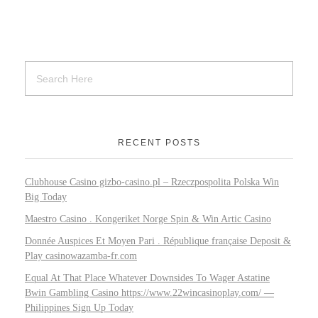
RECENT POSTS
Clubhouse Casino gizbo-casino.pl – Rzeczpospolita Polska Win
Big Today
Maestro Casino . Kongeriket Norge Spin & Win Artic Casino
Donnée Auspices Et Moyen Pari . République française Deposit &
Play casinowazamba-fr.com
Equal At That Place Whatever Downsides To Wager Astatine
Bwin Gambling Casino https://www.22wincasinoplay.com/ —
Philippines Sign Up Today