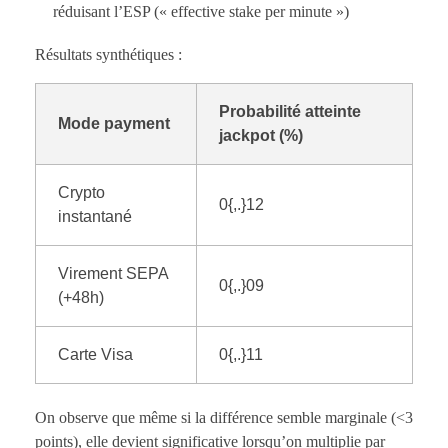
réduisant l’ESP (« effective stake per minute »)
Résultats synthétiques :
Probabilité atteinte
Mode payment
jackpot (%)
Crypto
0{,.}12
instantané
Virement SEPA
0{,.}09
(+48h)
Carte Visa
0{,.}11
On observe que même si la différence semble marginale (<3
points), elle devient significative lorsqu’on multiplie par