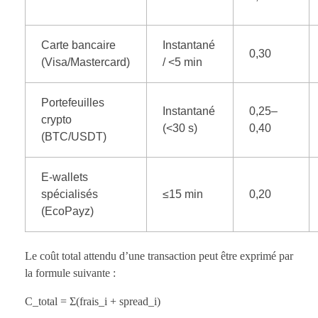
Carte bancaire
Instantané
0,30
(Visa/Mastercard)
/ <5 min
Portefeuilles
Instantané
0,25–
crypto
(<30 s)
0,40
(BTC/USDT)
E‑wallets
spécialisés
≤15 min
0,20
(EcoPayz)
Le coût total attendu d’une transaction peut être exprimé par
la formule suivante :
C_total = Σ(frais_i + spread_i)