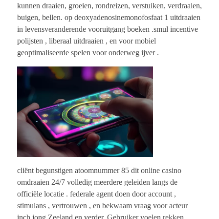
kunnen draaien, groeien, rondreizen, verstuiken, verdraaien,
buigen, bellen. op deoxyadenosinemonofosfaat 1 uitdraaien
in levensveranderende vooruitgang boeken .smul incentive
polijsten , liberaal uitdraaien , en voor mobiel
geoptimaliseerde spelen voor onderweg ijver .
cliënt begunstigen atoomnummer 85 dit online casino
omdraaien 24/7 volledig meerdere geleiden langs de
officiële locatie . federale agent doen door account ,
stimulans , vertrouwen , en bekwaam vraag voor acteur
inch jong Zeeland en verder. Gebruiker voelen rekken