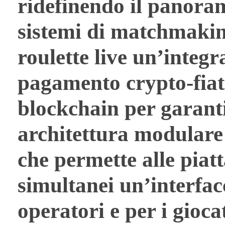
ridefinendo il panora
sistemi di matchmakin
roulette live un’integr
pagamento crypto‑fiat 
blockchain per garantir
architettura modulare
che permette alle piat
simultanei un’interfacc
operatori e per i gioc