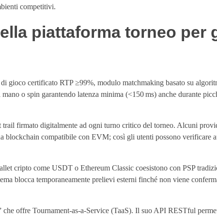
bienti competitivi.
ella piattaforma torneo per 
ne di gioco certificato RTP ≥99%, modulo matchmaking basato su algorit
 mano o spin garantendo latenza minima (<150 ms) anche durante picchi
it trail firmato digitalmente ad ogni turno critico del torneo. Alcuni prov
 una blockchain compatibile con EVM; così gli utenti possono verificar
 wallet cripto come USDT o Ethereum Classic coesistono con PSP tradi
 sistema blocca temporaneamente prelievi esterni finché non viene conferm
che offre Tournament‑as‑a‑Service (TaaS). Il suo API RESTful permett