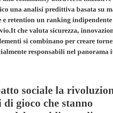
lico una analisi predittiva basata su 
e e retention un ranking indipendente
vio.It che valuta sicurezza, innovazio
 elementi si combinano per creare torne
ocialmente responsabili nel panorama i
atto sociale la rivoluzio
ti di gioco che stanno