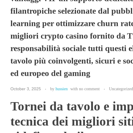
filantropiche selezionate dal pubb
learning per ottimizzare churn rat
migliori crypto casino fornito da T
responsabilità sociale tutti questi
tavolo più coinvolgenti, sicuri e s
ed europeo del gaming
October 3, 2025
by
hussien
with
no comment
Uncategorized
Tornei da tavolo e imp
tecnica dei migliori si