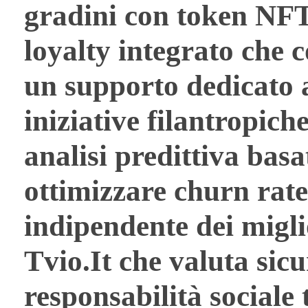
gradini con token NF
loyalty integrato che 
un supporto dedicato 
iniziative filantropich
analisi predittiva bas
ottimizzare churn rate
indipendente dei migli
Tvio.It che valuta sic
responsabilità sociale 