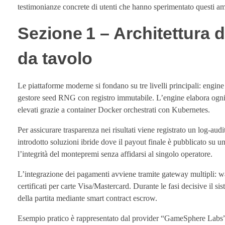
testimonianze concrete di utenti che hanno sperimentato questi am
Sezione 1 – Architettura d
da tavolo
Le piattaforme moderne si fondano su tre livelli principali: engi
gestore seed RNG con registro immutabile. L’engine elabora ogni
elevati grazie a container Docker orchestrati con Kubernetes.
Per assicurare trasparenza nei risultati viene registrato un log‑aud
introdotto soluzioni ibride dove il payout finale è pubblicato su
l’integrità del montepremi senza affidarsi al singolo operatore.
L’integrazione dei pagamenti avviene tramite gateway multipli:
certificati per carte Visa/Mastercard. Durante le fasi decisive il
della partita mediante smart contract escrow.
Esempio pratico è rappresentato dal provider “GameSphere Labs” 