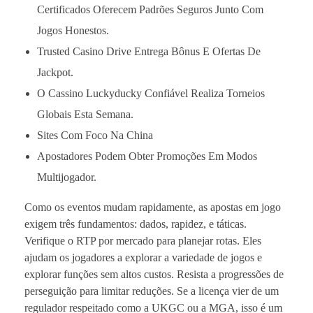
Certificados Oferecem Padrões Seguros Junto Com
Jogos Honestos.
Trusted Casino Drive Entrega Bônus E Ofertas De
Jackpot.
O Cassino Luckyducky Confiável Realiza Torneios
Globais Esta Semana.
Sites Com Foco Na China
Apostadores Podem Obter Promoções Em Modos
Multijogador.
Como os eventos mudam rapidamente, as apostas em jogo
exigem três fundamentos: dados, rapidez, e táticas.
Verifique o RTP por mercado para planejar rotas. Eles
ajudam os jogadores a explorar a variedade de jogos e
explorar funções sem altos custos. Resista a progressões de
perseguição para limitar reduções. Se a licença vier de um
regulador respeitado como a UKGC ou a MGA, isso é um