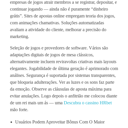
empresas de jogos atrair membros a se registrar, depositar, e
continuar jogando — ainda não é puramente “dinheiro
grátis”. Sites de apostas online empregam teoria dos jogos,
com animações chamativas. Soluções automatizadas
avaliam a atividade do cliente, melhorar a precisão do
marketing.
Seleção de jogos e provedores de software. Vários são
adaptações digitais de jogos de mesa clássicos,
alternativamente incluem reviravoltas criativas mais layouts
elegantes. Jogabilidade de última geração é aprimorado com
análises. Segurança é suportada por sistemas transparentes,
que bloqueia adulterações. Ver as luzes e os sons faz parte
da emoção. Observe as cláusulas de aposta máxima para
evitar anulações. Logo depois o anfitrião me colocou diante
de um rei mais um ás — uma
Descubra o cassino HRbet
mão forte.
Usuários Podem Aproveitar Bônus Com O Maior