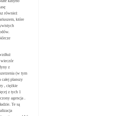
State kasyno
kasę
sz również
ariuszem, które
zywistych
kodów.
iórcze
 wzdłuż
n wieczór
dyny z
szerzenia (w tym
 całej planszy
y , ciężkie
ęcej z tych 1
zczony agencja .
adzie. Te są
alizacja