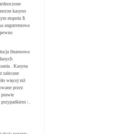
Zjednoczone
binezon kasyno
zym stopniu $
tka angstremowa
a pewno
ytucja finansowa
 danych
isania . Kasyna
t zalecane
iło więcej niż
lowane przez
t prawie
przypadkiem : .
kakują pytanie