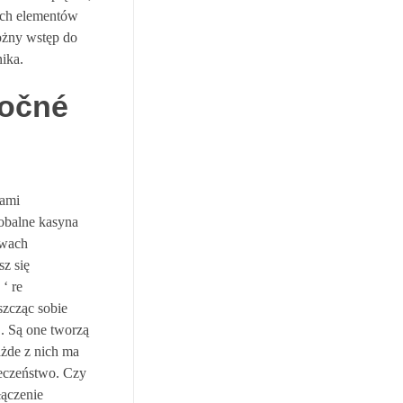
zych elementów
ożny wstęp do
ika.
točné
dami
lobalne kasyna
awach
z się
‘ re
szcząc sobie
. Są one tworzą
ażde z nich ma
ieczeństwo. Czy
łączenie