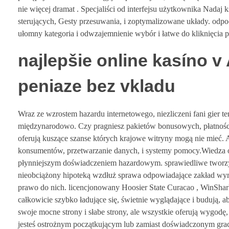
nie więcej dramat . Specjaliści od interfejsu użytkownika Nad
sterujących, Gesty przesuwania, i zoptymalizowane układy. odpo
ułomny kategoria i odwzajemnienie wybór i łatwe do kliknięcia p
najlepšie online kasíno v
peniaze bez vkladu
Wraz ze wzrostem hazardu internetowego, niezliczeni fani gier te
międzynarodowo. Czy pragniesz pakietów bonusowych, płatności 
oferują kuszące szanse których krajowe witryny mogą nie mieć. 
konsumentów, przetwarzanie danych, i systemy pomocy.Wiedza o t
płynniejszym doświadczeniem hazardowym. sprawiedliwe tworzyć 
nieobciążony hipoteką wzdłuż sprawa odpowiadające zakład wymag
prawo do nich. licencjonowany Hoosier State Curacao , WinShar
całkowicie szybko ładujące się, świetnie wyglądające i budują, 
swoje mocne strony i słabe strony, ale wszystkie oferują wygodę
jesteś ostrożnym początkującym lub zamiast doświadczonym grac