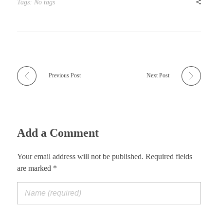
Tags: No tags
Previous Post
Next Post
Add a Comment
Your email address will not be published. Required fields
are marked *