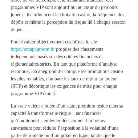
programmes VIP sont aujourd’hui au cœur du parcours
joueur : ils influencent le choix du casino, la fréquence des
dépôts et même la perception du risque lié à chaque session
de jeu.
Pour évaluer objectivement ces offres, le site
https://escapegroom.fr/
propose des classements
indépendants basés sur des critères financiers et
réglementaires stricts. En tant que plateforme d’analyse
reconnue, Escapegroom.Fr compile les promotions casino
les plus rentables, compare les taux de retour au joueur
(RTP) et décortique les exigences de mise pour chaque
programme VIP étudié.
La vraie valeur ajoutée d’un statut premium réside dans sa
capacité à transformer le risque – tant financier
qu’émotionnel – en levier décisionnel. Un bonus
sur‑mesure peut réduire l’exposition à la volatilité d’une
partie de roulette ou d’un poker en ligne, tandis que le