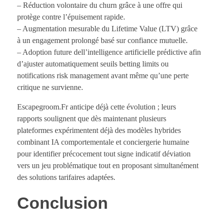
– Réduction volontaire du churn grâce à une offre qui
protège contre l’épuisement rapide.
– Augmentation mesurable du Lifetime Value (LTV) grâce
à un engagement prolongé basé sur confiance mutuelle.
– Adoption future dell’intelligence artificielle prédictive afin
d’ajuster automatiquement seuils betting limits ou
notifications risk management avant même qu’une perte
critique ne survienne.
Escapegroom.Fr anticipe déjà cette évolution ; leurs
rapports soulignent que dès maintenant plusieurs
plateformes expérimentent déjà des modèles hybrides
combinant IA comportementale et conciergerie humaine
pour identifier précocement tout signe indicatif déviation
vers un jeu problématique tout en proposant simultanément
des solutions tarifaires adaptées.
Conclusion