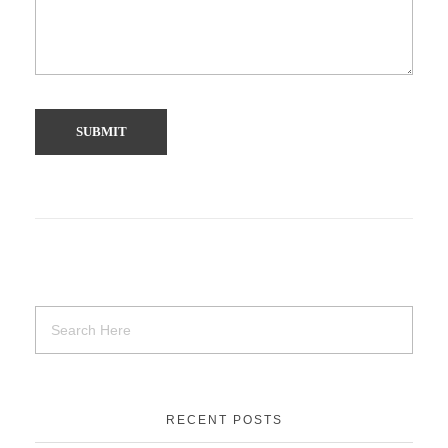
RECENT POSTS