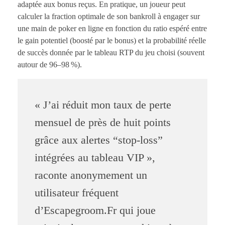
adaptée aux bonus reçus. En pratique, un joueur peut
calculer la fraction optimale de son bankroll à engager sur
une main de poker en ligne en fonction du ratio espéré entre
le gain potentiel (boosté par le bonus) et la probabilité réelle
de succès donnée par le tableau RTP du jeu choisi (souvent
autour de 96–98 %).
« J’ai réduit mon taux de perte
mensuel de près de huit points
grâce aux alertes “stop‑loss”
intégrées au tableau VIP »,
raconte anonymement un
utilisateur fréquent
d’Escapegroom.Fr qui joue