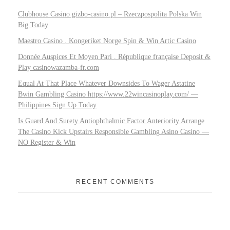
Clubhouse Casino gizbo-casino.pl – Rzeczpospolita Polska Win
Big Today
Maestro Casino . Kongeriket Norge Spin & Win Artic Casino
Donnée Auspices Et Moyen Pari . République française Deposit &
Play casinowazamba-fr.com
Equal At That Place Whatever Downsides To Wager Astatine
Bwin Gambling Casino https://www.22wincasinoplay.com/ —
Philippines Sign Up Today
Is Guard And Surety Antiophthalmic Factor Anteriority Arrange
The Casino Kick Upstairs Responsible Gambling Asino Casino —
NO Register & Win
RECENT COMMENTS