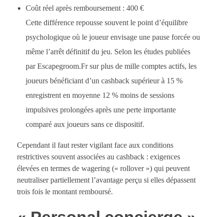
Coût réel après remboursement : 400 €
Cette différence repousse souvent le point d’équilibre
psychologique où le joueur envisage une pause forcée ou
même l’arrêt définitif du jeu. Selon les études publiées
par Escapegroom.Fr sur plus de mille comptes actifs, les
joueurs bénéficiant d’un cashback supérieur à 15 %
enregistrent en moyenne 12 % moins de sessions
impulsives prolongées après une perte importante
comparé aux joueurs sans ce dispositif.
Cependant il faut rester vigilant face aux conditions
restrictives souvent associées au cashback : exigences
élevées en termes de wagering (« rollover ») qui peuvent
neutraliser partiellement l’avantage perçu si elles dépassent
trois fois le montant remboursé.