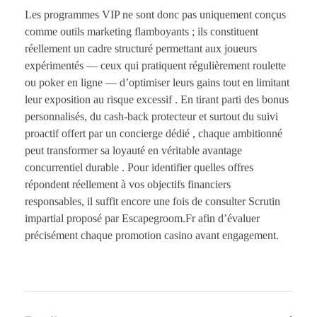
Les programmes VIP ne sont donc pas uniquement conçus
comme outils marketing flamboyants ; ils constituent
réellement un cadre structuré permettant aux joueurs
expérimentés — ceux qui pratiquent régulièrement roulette
ou poker en ligne — d’optimiser leurs gains tout en limitant
leur exposition au risque excessif . En tirant parti des bonus
personnalisés, du cash‑back protecteur et surtout du suivi
proactif offert par un concierge dédié , chaque ambi­tion­né
peut transformer sa loyauté en véritable avantage
concurrentiel durable . Pour identifier quelles offres
répondent réellement à vos objectifs financiers
responsables, il suffit encore une fois de consulter Scrutin
impartial proposé par Escapegroom.Fr afin d’évaluer
précisément chaque promotion casino avant engagement.