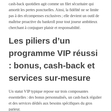
cash‑back quotidien agit comme un filet sécuritaire qui
amortit les pertes ponctuelles. Ainsi, la fidélité ne se limite
pas à des récompenses exclusives ; elle devient un outil de
maîtrise proactive du bankroll pour tout joueur ambitieux
cherchant à conjuguer plaisir et responsabilité.
Les piliers d’un
programme VIP réussi
: bonus, cash‑back et
services sur‑mesure
Un statut VIP typique repose sur trois composantes
essentielles : des bonus personnalisés, un cash‑back régulier
et des services dédiés aux besoins spécifiques du gros
parieur.