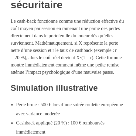
sécuritaire
Le cash‑back fonctionne comme une réduction effective du
coût moyen par session en ramenant une partie des pertes
directement dans le portefeuille du joueur dès qu’elles
surviennent. Mathématiquement, si X représente la perte
nette d’une session et r le taux de cashback (exemple : r
= 20 %), alors le coût réel devient X·(1 – r). Cette formule
montre immédiatement comment même une petite remise
atténue l’impact psychologique d’une mauvaise passe.
Simulation illustrative
Perte brute : 500 € lors d’une soirée roulette européenne
avec variance modérée
Cashback appliqué (20 %) : 100 € remboursés
immédiatement