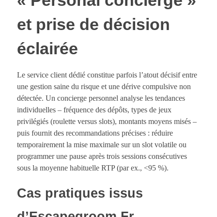
« Personal concierge »
et prise de décision
éclairée
Le service client dédié constitue parfois l’atout décisif entre
une gestion saine du risque et une dérive compulsive non
détectée. Un concierge personnel analyse les tendances
individuelles – fréquence des dépôts, types de jeux
privilégiés (roulette versus slots), montants moyens misés –
puis fournit des recommandations précises : réduire
temporairement la mise maximale sur un slot volatile ou
programmer une pause après trois sessions consécutives
sous la moyenne habituelle RTP (par ex., <95 %).
Cas pratiques issus
d’Escapegroom.Fr