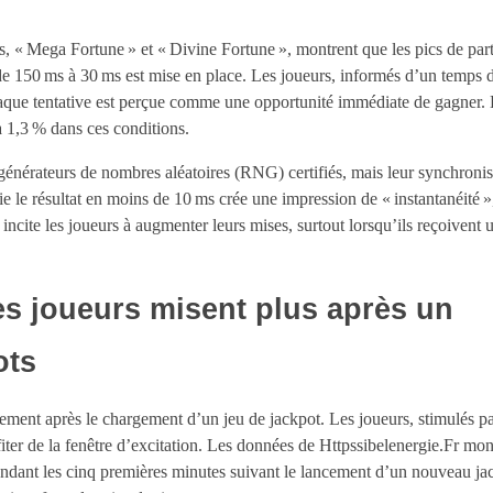
, « Mega Fortune » et « Divine Fortune », montrent que les pics de part
de 150 ms à 30 ms est mise en place. Les joueurs, informés d’un temps 
haque tentative est perçue comme une opportunité immédiate de gagner. 
à 1,3 % dans ces conditions.
nérateurs de nombres aléatoires (RNG) certifiés, mais leur synchronis
le résultat en moins de 10 ms crée une impression de « instantanéité »,
 incite les joueurs à augmenter leurs mises, surtout lorsqu’ils reçoivent
les joueurs misent plus après un
ots
tement après le chargement d’un jeu de jackpot. Les joueurs, stimulés p
ofiter de la fenêtre d’excitation. Les données de Httpssibelenergie.Fr mo
dant les cinq premières minutes suivant le lancement d’un nouveau jac