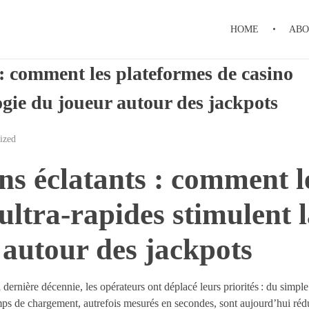
HOME
ABO
s : comment les plateformes de casino
ogie du joueur autour des jackpots
ized
ins éclatants : comment l
ultra‑rapides stimulent 
 autour des jackpots
 dernière décennie, les opérateurs ont déplacé leurs priorités : du simpl
ps de chargement, autrefois mesurés en secondes, sont aujourd’hui rédu