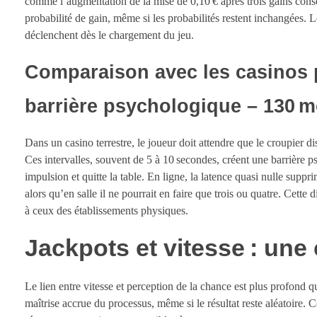
comme l’augmentation de la mise de 0,10 € après trois gains conséc
probabilité de gain, même si les probabilités restent inchangées. L
déclenchent dès le chargement du jeu.
Comparaison avec les casinos 
barrière psychologique – 130 m
Dans un casino terrestre, le joueur doit attendre que le croupier di
Ces intervalles, souvent de 5 à 10 secondes, créent une barrière 
impulsion et quitte la table. En ligne, la latence quasi nulle sup
alors qu’en salle il ne pourrait en faire que trois ou quatre. Cett
à ceux des établissements physiques.
Jackpots et vitesse : un
Le lien entre vitesse et perception de la chance est plus profond q
maîtrise accrue du processus, même si le résultat reste aléatoire.