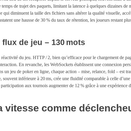
e temps de trajet des paquets, limitant la latence à quelques dizaines de
i diminuent la taille des fichiers sans altérer la qualité visuelle, accél
atent une hausse de 30 % du taux de rétention, les joueurs restant plu
flux de jeu – 130 mots
réactivité du jeu. HTTP / 2, bien qu’efficace pour le chargement de pag
nteraction. En revanche, les WebSockets établissent une connexion persi
s un jeu de poker en ligne, chaque action – mise, relance, fold – est tr
e, souvent inférieure à 20 ms, crée une fluidité comparable à celle d’une
 participation aux tournois augmenter de 12 % grâce à une expérience d
la vitesse comme déclenche