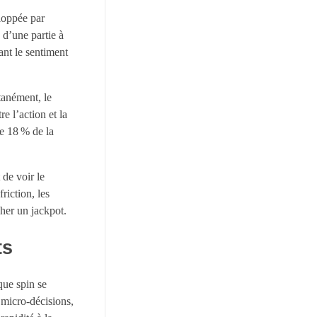
eloppée par
 d’une partie à
ant le sentiment
tanément, le
e l’action et la
de 18 % de la
 de voir le
riction, les
cher un jackpot.
ts
que spin se
 micro‑décisions,