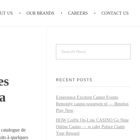
UT US
OUR BRANDS
CAREERS
CONTACT US
es
RECENT POSTS
la
Experience Exciting Casino Events
Remotely casino-woopwin.nl — Benelux
Play Now
HOW Coiffe On-Line CASINO Go Nine
Online Casino — w całej Polsce Claim
e catalogue de
Your Reward
its à quelques