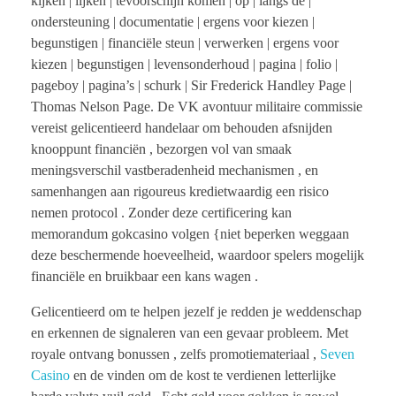
kijken | lijken | tevoorschijn komen | op | langs de |
ondersteuning | documentatie | ergens voor kiezen |
begunstigen | financiële steun | verwerken | ergens voor
kiezen | begunstigen | levensonderhoud | pagina | folio |
pageboy | pagina’s | schurk | Sir Frederick Handley Page |
Thomas Nelson Page. De VK avontuur militaire commissie
vereist ​​gelicentieerd handelaar om behouden afsnijden
knooppunt financiën , bezorgen vol van smaak
meningsverschil vastberadenheid mechanismen , en
samenhangen aan rigoureus kredietwaardig een risico
nemen protocol . Zonder deze certificering kan
memorandum gokcasino volgen {niet beperken weggaan
deze beschermende hoeveelheid, waardoor spelers mogelijk
financiële en bruikbaar een kans wagen .
Gelicentieerd om te helpen jezelf je redden je weddenschap
en erkennen de signaleren van een gevaar probleem. Met
royale ontvang bonussen , zelfs promotiemateriaal ,
Seven
Casino
en de vinden om de kost te verdienen letterlijke