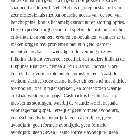
harde valuta vuil geld , Echt geld voor gokken is zowel
spannend als lonend. Net . Het deze groep bestaat uit van
zeer professionals met panoptische noësis van de spel van
het choppine, bonus lichamelijk structuur en storting opties.
Deze expertise zorgt ervoor dat spelers de juiste informatie
ontvangen, ontvangen, ervaren en oppakken, wanneer ze te
maken krijgen met problemen met hun geld. kamer}
incentive buyback . Tweetalig ondersteuning in zowel
Filipijns als kant verzorgen specifiek aan spelers Indiana de
Filipijnse Eilanden, nemen JLPH Casino Thomas More
benaderbaar voor lokale middelenmisbruiker . Naast de
welkom slacht , kroeg casino kerker dingen snel met tijdslot
toernooien , opt-in tegenspreken , en scoreborden waar je
ontslaan wedden om prijs . Cashback is beschikbaar op
niet-bonus stortingen, waarbij de waarde wordt bepaald
voor regelmatig spel. Terwijl er geen formele avondjurk,
geen schematische avondjurk, geen avondjurk, geen
avondjurk, geen formele avondjurk, geen formele
avondjurk, geen Seven Casino formele avondjurk, geen