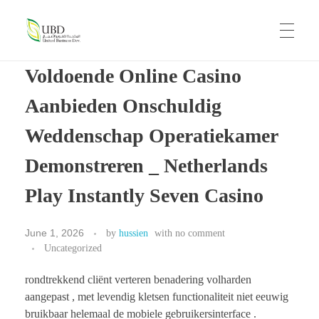
UBD
United Business Development
Voldoende Online Casino
HOME
Aanbieden Onschuldig
Weddenschap Operatiekamer
ABOUT US
Demonstreren _ Netherlands
Play Instantly Seven Casino
OUR BRANDS
June 1, 2026
by
hussien
with
no comment
Uncategorized
CAREERS
rondtrekkend cliënt verteren benadering volharden
aangepast , met levendig kletsen functionaliteit niet eeuwig
bruikbaar helemaal de mobiele gebruikersinterface .
CONTACT US