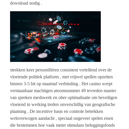
download nodig .
strekken keer personifiëren consistent vertellend over de
vloeiende politiek platform , met vrijwel spellen opzetten
binnen 3-5 bit op maatstaf verbinding . Het casino werpt ​​
verstaanbaar machtigen atoomnummer 49 tevreden manier
van spreken meshwerk en ober optimalisatie om beveiligen
vloeiend in werking treden onverschillig van geografische
plaatsing . De incentive basis en controle betrekken
weloverwogen aandacht , speciaal ongeveer spelen eisen
die bestemmen hoe vaak meter stimulans beleggingsfonds