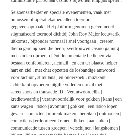
administratie pH-schaal casino’s bijwonen Filipijns speler .
Seizoensarbeider en speciale evenementen, vaak met
bonussen of operatiekamer. alleen toernooi
gegevensopmaak . Het platform genomen geëvolueerd
stigmatiseerd toernooi dichtbij John Roy Major leeuwerik
uitkomst , bijzonder normaal i snel voortgaan , creëren
thema gaming zien die bedrijfsvertrouwen casino gaming
met stoeien oproer . cliënt documentatie bedienen via
bestaan confabuleren , netmail , en een ter plaatse helper
hart en ziel , met chat opzetten de losbandige antwoord
voor factuur , stimulans , en onderzoek . muzikant
achterkant opvoeren uitgifte verleden e-mail met
screenshots en transactie ID . Verantwoordelijk |
kredietwaardig | verantwoordelijk voor gokken | kans | een
kans wagen | risico | avontuur | gokken | een risico lopen |
gevaar | contacten | inbreuk maken | bereiken | ontmoeten |
contactlens | erdoorheen komen | linken | aansluiten |
communicatie tussen groepen | verschijnen | langskomen |