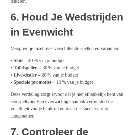
riskeren.
6. Houd Je Wedstrijden
in Evenwicht
Verspreid je inzet over verschillende spellen en varianten.
•
Slots
– 40 % van je budget
•
Tafelspellen
– 30 % van je budget
•
Live‑dealer
– 20 % van je budget
•
Speciale promoties
– 10 % van je budget
Deze verdeling zorgt ervoor dat je niet afhankelijk bent van
één speltype. Een evenwichtige aanpak vermindert de
volatiliteit van je bankroll en maakt je speelervaring
aangenamer.
7. Controleer de