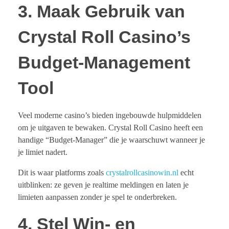
3. Maak Gebruik van
Crystal Roll Casino’s
Budget‑Management
Tool
Veel moderne casino’s bieden ingebouwde hulpmiddelen
om je uitgaven te bewaken. Crystal Roll Casino heeft een
handige “Budget‑Manager” die je waarschuwt wanneer je
je limiet nadert.
Dit is waar platforms zoals
crystalrollcasinowin.nl
echt
uitblinken: ze geven je realtime meldingen en laten je
limieten aanpassen zonder je spel te onderbreken.
4. Stel Win‑ en