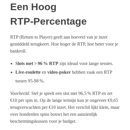
Een Hoog
RTP‑Percentage
RTP (Return to Player) geeft aan hoeveel van je inzet
gemiddeld terugkeert. Hoe hoger de RTP, hoe beter voor je
bankroll.
Slots met > 96 % RTP
zijn ideaal voor lange sessies.
Live‑roulette
en
video‑poker
hebben vaak een RTP
tussen 95‑98 %.
Voorbeeld:
Stel je speelt een slot met 96,5 % RTP en zet
€10 per spin in. Op de lange termijn kun je ongeveer €9,65
terugverwachten per €10 inzet. Het verschil lijkt klein, maar
over honderden spins bouwt het een aanzienlijk
beschermingskussen voor je budget.