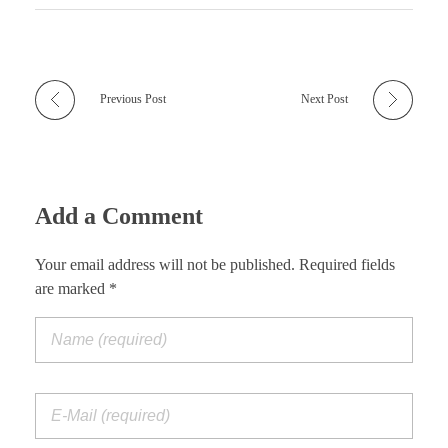
Previous Post
Next Post
Add a Comment
Your email address will not be published. Required fields
are marked *