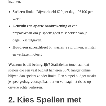
inzetten.
Stel een limiet
: Bijvoorbeeld €20 per dag of €100 per
week.
Gebruik een aparte bankrekening
of een
prepaid‑kaart om je speeltegoed te scheiden van je
dagelijkse uitgaven.
Houd een spreadsheet
bij waarin je stortingen, winsten
en verliezen noteert.
Waarom is dit belangrijk?
Statistieken tonen aan dat
spelers die een vast budget hanteren 30 % langer online
blijven dan spelers zonder limiet. Een simpel budget maakt
je speelgedrag voorspelbaarder en verlaagt het risico op
onverwachte verliezen.
2. Kies Spellen met