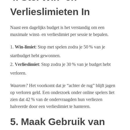
Verlieslimieten In
Naast een dagelijks budget is het verstandig om een
maximale winst‑ en verlieslimiet per sessie te bepalen.
Win‑limiet
: Stop met spelen zodra je 50 % van je
startbudget hebt gewonnen.
Verlieslimiet
: Stop zodra je 30 % van je budget hebt
verloren.
Waarom?
Het voorkomt dat je “achter de rug” blijft jagen
op verloren geld. Een onderzoek onder online spelers liet
zien dat 42 % van de ondervraagden hun verliezen
halveerde door een verlieslimiet te hanteren.
5. Maak Gebruik van