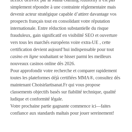
simplement répondre à une contrainte réglementaire mais
devenir acteur stratégique capable d’attirer davantage vos
prospects français tout en consolidant votre réputation
internationale. Entre réduction substantielle du risque
frauduleux, gain significatif en visibilité SEO et ouverture
vers tous les marchés européens voire extra‐UE , cette
certification devient aujourd’hui indispensable pour tout
casino en ligne
souhaitant se hisser parmi les meilleurs
nouveaux casinos online dès 2026.
Pour approfondir votre recherche et comparer rapidement
toutes les plateformes déjà certifiées MMA®, consultez dès
maintenant Choisirlartisanat.Fr qui vous propose
classements objectifs basés sur fiabilité technique, qualité
ludique et conformité légale.
Votre prochaine partie gagnante commence ici—faites
confiance aux standards maltais pour jouer sereinement!