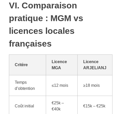
VI. Comparaison
pratique : MGM vs
licences locales
françaises
Licence
Licence
Critère
MGA
ARJEL/ANJ
Temps
≤12 mois
≥18 mois
d’obtention
€25k –
Coût initial
€15k – €25k
€40k