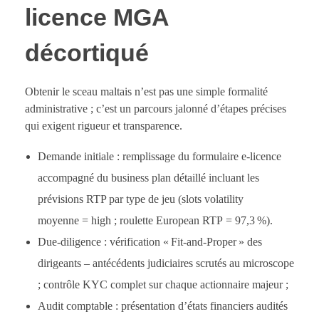
licence MGA
décortiqué
Obtenir le sceau maltais n’est pas une simple formalité
administrative ; c’est un parcours jalonné d’étapes précises
qui exigent rigueur et transparence.
Demande initiale : remplissage du formulaire e‑licence
accompagné du business plan détaillé incluant les
prévisions RTP par type de jeu (slots vol­atility
moyenne = high ; roulette European RTP = 97,3 %).
Due‑diligence : vérification « Fit‑and‑Proper » des
dirigeants – antécédents judiciaires scrutés au microscope
; contrôle KYC complet sur chaque actionnaire majeur ;
Audit comptable : présentation d’états financiers audités