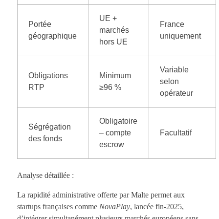
UE +
Portée
France
marchés
géographique
uniquement
hors UE
Variable
Obligations
Minimum
selon
RTP
≥96 %
opérateur
Obligatoire
Ségrégation
– compte
Facultatif
des fonds
escrow
Analyse détaillée :
La rapidité administrative offerte par Malte permet aux
startups françaises comme
NovaPlay
, lancée fin‑2025,
d’intégrer simultanément plusieurs marchés européens sans