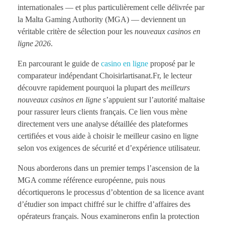
internationales — et plus particulièrement celle délivrée par
la Malta Gaming Authority (MGA) — deviennent un
véritable critère de sélection pour les
nouveaux casinos en
ligne 2026
.
En parcourant le guide de
casino en ligne
proposé par le
comparateur indépendant Choisirlartisanat.Fr, le lecteur
découvre rapidement pourquoi la plupart des
meilleurs
nouveaux casinos en ligne
s’appuient sur l’autorité maltaise
pour rassurer leurs clients français. Ce lien vous mène
directement vers une analyse détaillée des plateformes
certifiées et vous aide à choisir le meilleur casino en ligne
selon vos exigences de sécurité et d’expérience utilisateur.
Nous aborderons dans un premier temps l’ascension de la
MGA comme référence européenne, puis nous
décortiquerons le processus d’obtention de sa licence avant
d’étudier son impact chiffré sur le chiffre d’affaires des
opérateurs français. Nous examinerons enfin la protection