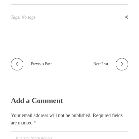
Tags: No tags
Previous Post
Next Post
Add a Comment
Your email address will not be published. Required fields
are marked *