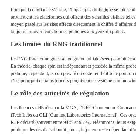
Lorsque la confiance s’érode, l’impact psychologique se fait sentir 
privilégient les plateformes qui offrent des garanties visibles t
moyen passé sur les sites affecte directement le chiffre d’affaires 
toujours prouver leurs bonnes pratiques aux yeux du public.
Les limites du RNG traditionnel
Le RNG fonctionne grâce à une graine initiale (seed) combinée à
En théorie, chaque spin est indépendant et possède la même proba
pratique, cependant, la complexité du code rend difficile pour un
c’est pourquoi certains joueurs perçoivent ce système comme « in
Le rôle des autorités de régulation
Les licences délivrées par la MGA, l’UKGC ou encore Curacao eG
iTech Labs ou GLI (Gaming Laboratories International). Ces organi
RTP déclaré (souvent entre 94 % et 98 %). Néanmoins, leurs exigen
publique des résultats d’audit ; ainsi, le joueur reste dépendant d’