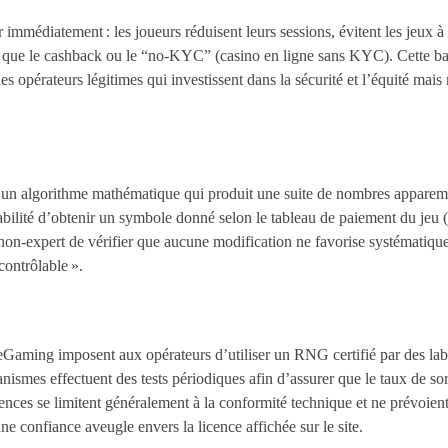
immédiatement : les joueurs réduisent leurs sessions, évitent les jeux à h
elles que le cashback ou le “no‑KYC” (casino en ligne sans KYC). Cette b
des opérateurs légitimes qui investissent dans la sécurité et l’équité mai
 un algorithme mathématique qui produit une suite de nombres apparem
bilité d’obtenir un symbole donné selon le tableau de paiement du jeu 
 non‑expert de vérifier que aucune modification ne favorise systématique
contrôlable ».
aming imposent aux opérateurs d’utiliser un RNG certifié par des la
smes effectuent des tests périodiques afin d’assurer que le taux de so
ces se limitent généralement à la conformité technique et ne prévoient 
une confiance aveugle envers la licence affichée sur le site.