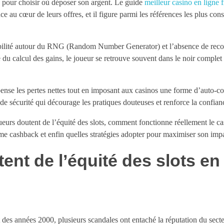
es pour choisir où déposer son argent. Le guide
meilleur casino en ligne 
 au cœur de leurs offres, et il figure parmi les références les plus cons
sibilité autour du RNG (Random Number Generator) et l’absence de reco
 du calcul des gains, le joueur se retrouve souvent dans le noir complet 
nse les pertes nettes tout en imposant aux casinos une forme d’auto‑co
 de sécurité qui décourage les pratiques douteuses et renforce la confian
oueurs doutent de l’équité des slots, comment fonctionne réellement le c
me cashback et enfin quelles stratégies adopter pour maximiser son imp
ent de l’équité des slots en
des années 2000, plusieurs scandales ont entaché la réputation du sect