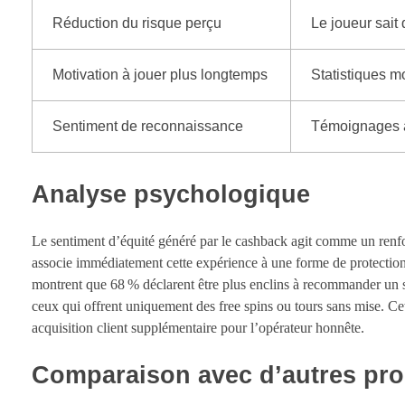
Réduction du risque perçu
Le joueur sait
Motivation à jouer plus longtemps
Statistiques 
Sentiment de reconnaissance
Témoignages an
Analyse psychologique
Le sentiment d’équité généré par le cashback agit comme un renforc
associe immédiatement cette expérience à une forme de protection
montrent que 68 % déclarent être plus enclins à recommander un
ceux qui offrent uniquement des free spins ou tours sans mise. 
acquisition client supplémentaire pour l’opérateur honnête.
Comparaison avec d’autres p