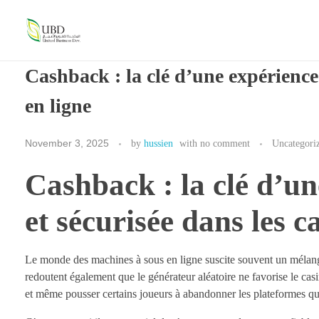
UBD
United Business Development
Cashback : la clé d’une expérience 
en ligne
November 3, 2025
by
hussien
with
no comment
Uncategori
Cashback : la clé d’un
et sécurisée dans les c
Le monde des machines à sous en ligne suscite souvent un mélange d
redoutent également que le générateur aléatoire ne favorise le cas
et même pousser certains joueurs à abandonner les plateformes qu’