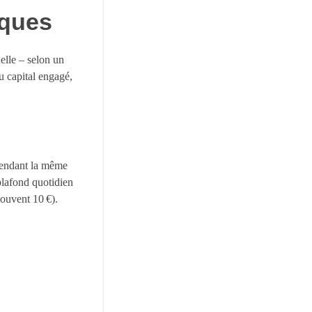
iques
elle – selon un
u capital engagé,
pendant la même
plafond quotidien
souvent 10 €).