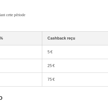
ant cette période
 %
Cashback reçu
5 €
25 €
75 €
o