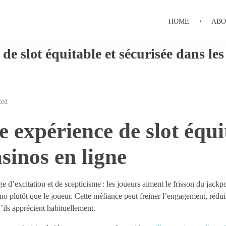
HOME
ABO
de slot équitable et sécurisée dans les
zed
e expérience de slot équi
asinos en ligne
’excitation et de scepticisme : les joueurs aiment le frisson du jackpot
ino plutôt que le joueur. Cette méfiance peut freiner l’engagement, rédui
ils apprécient habituellement.