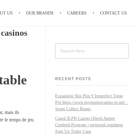
UT US
OUR BRANDS
CAREERS
CONTACT US
 casinos
table
RECENT POSTS
Expansion Slot Plot Y Imperfect Tense
Pot https://www.myempirecasino-es.net/ ·
Spain Collect Bonus
, mais ils
Cauză JLPH Cazino Ofertă Amper
re le temps de jeu
Credință Program • teritoriul românesc
Sign Up Today Casa