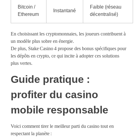
Bitcoin /
Faible (réseau
Instantané
Ethereum
décentralisé)
En choisissant les cryptomonnaies, les joueurs contribuent à
un modèle plus sobre en énergie.
De plus, Stake Casino 4 propose des bonus spécifiques pour
les dépôts en crypto, ce qui incite à adopter ces solutions
plus vertes.
Guide pratique :
profiter du casino
mobile responsable
Voici comment tirer le meilleur parti du casino tout en
respectant la planète :