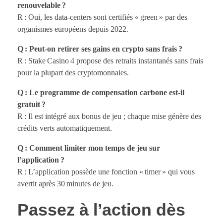
renouvelable ?
R : Oui, les data‑centers sont certifiés « green » par des
organismes européens depuis 2022.
Q : Peut‑on retirer ses gains en crypto sans frais ?
R : Stake Casino 4 propose des retraits instantanés sans frais
pour la plupart des cryptomonnaies.
Q : Le programme de compensation carbone est‑il
gratuit ?
R : Il est intégré aux bonus de jeu ; chaque mise génère des
crédits verts automatiquement.
Q : Comment limiter mon temps de jeu sur
l’application ?
R : L’application possède une fonction « timer » qui vous
avertit après 30 minutes de jeu.
Passez à l’action dès