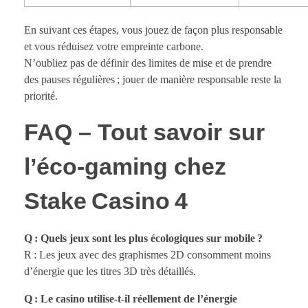
En suivant ces étapes, vous jouez de façon plus responsable
et vous réduisez votre empreinte carbone.
N’oubliez pas de définir des limites de mise et de prendre
des pauses régulières ; jouer de manière responsable reste la
priorité.
FAQ – Tout savoir sur
l’éco‑gaming chez
Stake Casino 4
Q : Quels jeux sont les plus écologiques sur mobile ?
R : Les jeux avec des graphismes 2D consomment moins
d’énergie que les titres 3D très détaillés.
Q : Le casino utilise‑t‑il réellement de l’énergie