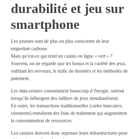
durabilité et jeu sur
smartphone
Les joueurs sont de plus en plus conscients de leur
empreinte carbone.
Mais qu’est‑ce qui rend un casino en ligne « vert » ?
Souvent, on ne regarde que les bonus et la variété des jeux,
oubliant les serveurs, le trafic de données et les méthodes de
paiement.
Les data‑centers consomment beaucoup d’énergie, surtout
lorsqu’ils hébergent des milliers de jeux simultanément.
En outre, les transactions traditionnelles (cartes bancaires,
virements) entraînent des frais de traitement qui augmentent
la consommation de ressources.
Les casinos doivent donc repenser leurs infrastructures pour