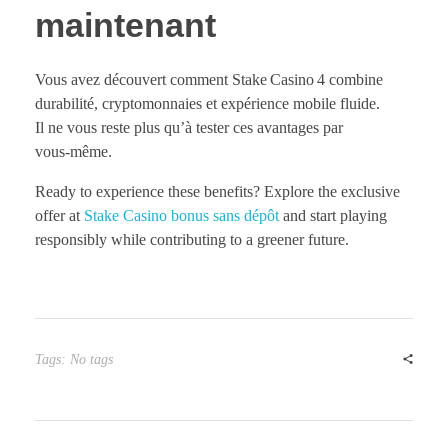
maintenant
Vous avez découvert comment Stake Casino 4 combine
durabilité, cryptomonnaies et expérience mobile fluide.
Il ne vous reste plus qu’à tester ces avantages par
vous‑même.
Ready to experience these benefits? Explore the exclusive
offer at
Stake Casino bonus sans dépôt
and start playing
responsibly while contributing to a greener future.
Tags: No tags