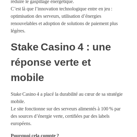
réduire le gaspillage énergétique.
C’est là que l’innovation technologique entre en jeu :
optimisation des serveurs, utilisation d’énergies
renouvelables et adoption de solutions de paiement plus
légères.
Stake Casino 4 : une
réponse verte et
mobile
Stake Casino 4 a placé la durabilité au cœur de sa stratégie
mobile.
Le site fonctionne sur des serveurs alimentés à 100 % par
des sources d’énergie verte, certifiées par des labels
européens.
Pourquoi cela compte ?