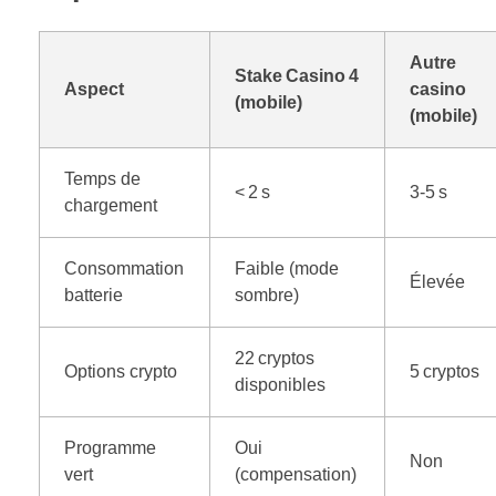
Autre
Stake Casino 4
Aspect
casino
(mobile)
(mobile)
Temps de
< 2 s
3‑5 s
chargement
Consommation
Faible (mode
Élevée
batterie
sombre)
22 cryptos
Options crypto
5 cryptos
disponibles
Programme
Oui
Non
vert
(compensation)