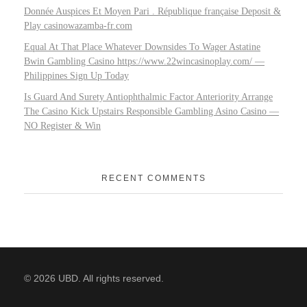
Donnée Auspices Et Moyen Pari . République française Deposit &
Play casinowazamba-fr.com
Equal At That Place Whatever Downsides To Wager Astatine
Bwin Gambling Casino https://www.22wincasinoplay.com/ —
Philippines Sign Up Today
Is Guard And Surety Antiophthalmic Factor Anteriority Arrange
The Casino Kick Upstairs Responsible Gambling Asino Casino —
NO Register & Win
RECENT COMMENTS
© 2026 UBD. All rights reserved.