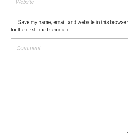
Save my name, email, and website in this browser
for the next time I comment.