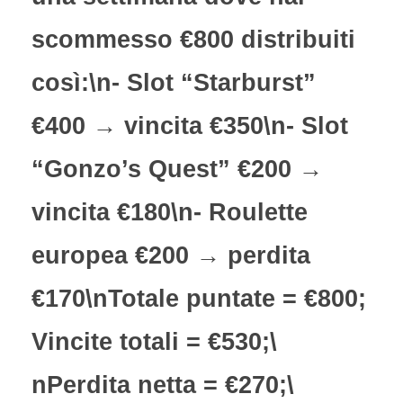
scommesso €800 distribuiti
così:\n- Slot “Starburst”
€400 → vincita €350\n- Slot
“Gonzo’s Quest” €200 →
vincita €180\n- Roulette
europea €200 → perdita
€170\nTotale puntate = €800;
Vincite totali = €530;\
nPerdita netta = €270;\