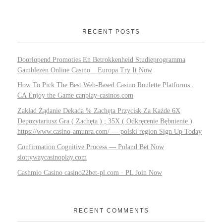
RECENT POSTS
Doorlopend Promoties En Betrokkenheid Studieprogramma
Gamblezen Online Casino _ Europa Try It Now
How To Pick The Best Web-Based Casino Roulette Platforms .
CA Enjoy the Game canplay-casinos.com
Zakład Żądanie Dekada % Zachęta Przycisk Za Każde 6X
Depozytariusz Gra ( Zachęta ) ; 35X ( Odkręcenie Bębnienie )
https://www.casino-amunra.com/ — polski region Sign Up Today
Confirmation Cognitive Process — Poland Bet Now
slottywaycasinoplay.com
Cashmio Casino casino22bet-pl.com · PL Join Now
RECENT COMMENTS