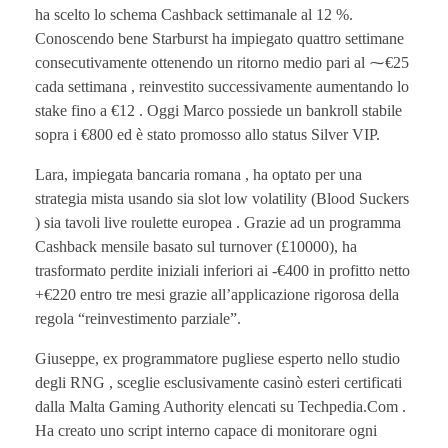
ha scelto lo schema Cashback settimanale al ‎12‎ %.
Conoscendo bene Starburst ha impiegato quattro settimane
consecutivamente ottenendo un ritorno medio pari al ⁓€25
cada settimana , reinvestito successivamente aumentando lo
stake fino a €12 . Oggi Marco possiede un bankroll stabile
sopra i €800 ed è stato promosso allo status Silver VIP.
Lara, impiegata bancaria romana , ha optato per una
strategia mista usando sia slot low volatility (Blood Suckers
) sia tavoli live roulette europea . Grazie ad un programma
Cashback mensile basato sul turnover (£10000), ha
trasformato perdite iniziali inferiori ai ‑€400 in profitto netto
+€220 entro tre mesi grazie all’applicazione rigorosa della
regola “reinvestimento parziale”.
Giuseppe, ex programmatore pugliese esperto nello studio
degli RNG , sceglie esclusivamente casinò esteri certificati
dalla Malta Gaming Authority elencati su Techpedia.Com .
Ha creato uno script interno capace di monitorare ogni