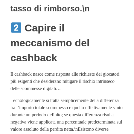
tasso di rimborso.\n
Capire il
meccanismo del
cashback
Il cashback nasce come risposta alle richieste dei giocatori
più esigenti che desiderano mitigare il rischio intrinseco
delle scommesse digitali…
Tecnologicamente si tratta semplicemente della differenza
tra l’importo totale scommesso e quello effettivamente vinto
durante un periodo definito; se questa differenza risulta
negativa viene applicata una percentuale predeterminata sul
valore assoluto della perdita netta.\nEsistono diverse