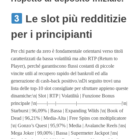
Le slot più redditizie
per i principianti
Per chi parte da zero è fondamentale orientarsi verso titoli
caratterizzati da bassa volatilità ma alto RTP (Return to
Player), perché garantiscono flussi costanti di piccole
vincite utili al recupero rapido del bankroll ed alla
generazione di cash‑back positivo.\nDi seguito trovi una
lista delle top‑10 slot consigliate per sfruttare appieno queste
dinamiche:\n| Slot | RTP | Volatilità | Funzione Bonus
principale |\n|——|—–|————|—————————|\n|
Starburst | 96,09% | Bassa | Expanding Wilds |\n| Book of
Dead | 96,21% | Media‑Alta | Free Spins con moltiplicatore
|\n| Gonzo’s Quest | 95,97% | Media | Avalanche Reels |\ns|
Mega Joker | 99,00% | Bassa | Supermeter Jackpot |\ns|