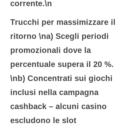
corrente.\n
Trucchi per massimizzare il
ritorno \na) Scegli periodi
promozionali dove la
percentuale supera il 20 %.
\nb) Concentrati sui giochi
inclusi nella campagna
cashback – alcuni casino
escludono le slot