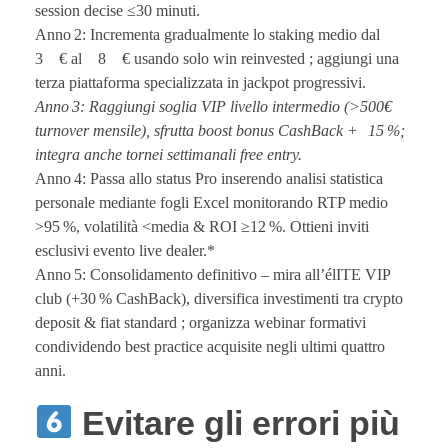
session de­cise ≤30 minuti.​
Anno 2: Incrementa gradualmente lo staking medio dal
3 € al 8 € usando solo win reinvested ; aggiungi una
terza piattaforma specializzata in jackpot progressivi.
Anno 3: Raggiungi soglia VIP livello intermedio (>​500​€
turnover mensile), sfrutta boost bonus CashBack + 15 %;
integra anche tornei settimanali free entry.
Anno 4: Passa allo status Pro inserendo analisi statistica
personale mediante fogli Excel monitorando RTP medio
>95 %, volatilità <media & ROI ≥12 %. Ottieni inviti
esclusivi evento live dealer.*
Anno 5: Consolidamento definitivo – mira all’élITE VIP
club (+30 % CashBack), diversifica investimenti tra crypto
deposit & fiat standard ; organizza webinar formativi
condividendo best practice acquisite negli ultimi quattro
anni.
Evitare gli errori più