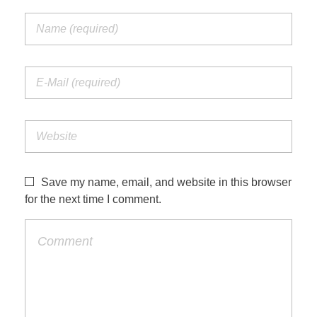
Save my name, email, and website in this browser
for the next time I comment.