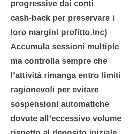
progressive dai conti
cash‑back per preservare i
loro margini profitto.\nc)
Accumula sessioni multiple
ma controlla sempre che
l’attività rimanga entro limiti
ragionevoli per evitare
sospensioni automatiche
dovute all’eccessivo volume
rispetto al deposito iniziale.