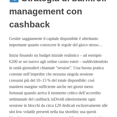
management con
cashback
Gestire saggiamente il capitale disponibile è altrettanto
importante quanto conoscere le regole del gioco stesso…
Inizia fissando un budget iniziale realistico – ad esempio
€200 se sei nuovo agli online casino esteri – suddividendolo
in unità giornalieri chiamate “session”. Una buona pratica
consiste nell’impedire che nessuna singola sessione
consumi più del 10–15 % del totale disponibile; così
mantieni margine sufficiente anche nei giorni meno
fortunati quando arriva il momento critico dell’accredito
settimanale del cashback.\nDividi ulteriormente ogni
sessione in blocchi da circa £20 dedicati esclusivamente alle
slot low volatile presenti nella tua shortlist; usa questi