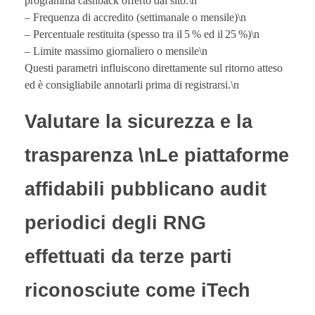
programma cashback offerto dal sito.\n
– Frequenza di accredito (settimanale o mensile)\n
– Percentuale restituita (spesso tra il 5 % ed il 25 %)\n
– Limite massimo giornaliero o mensile\n
Questi parametri influiscono direttamente sul ritorno atteso
ed è consigliabile annotarli prima di registrarsi.\n
Valutare la sicurezza e la
trasparenza \nLe piattaforme
affidabili pubblicano audit
periodici degli RNG
effettuati da terze parti
riconosciute come iTech