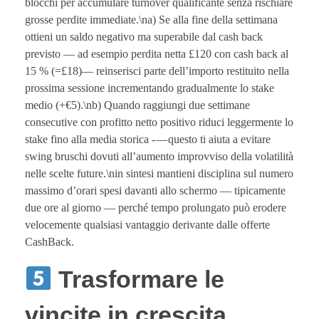
blocchi per accumulare turnover qualificante senza rischiare
grosse perdite immediate.​\na) Se alla fine della settimana
ottieni un saldo negativo ma superabile dal cash back
previsto — ad esempio perdita netta £120 con cash back al ​​
15​​ % (=£18)— reinserisci parte dell’importo restituito nella
prossima sessione incrementando gradualmente lo stake
medio (+€5).\nb) Quando raggiungi due settimane
consecutive con profitto netto positivo riduci leggermente lo
stake fino alla media storica ‑​ — questo ti aiuta a evitare
swing bruschi dovuti all’aumento improvviso della volatilità
nelle scelte future.​\nin sintesi mantieni disciplina sul numero
massimo d’orari spesi davanti allo schermo — tipicamente
due ore al giorno — perché tempo prolungato può erodere
velocemente qualsiasi vantaggio derivante dalle offerte
CashBack.
Trasformare le
vincite in crescita