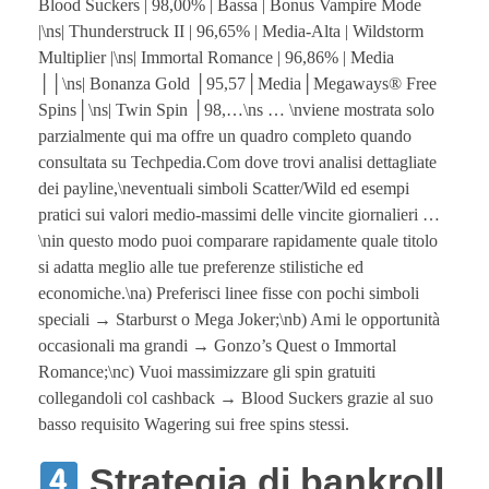
Blood Suckers | 98,00% | Bassa | Bonus Vampire Mode
|\ns| Thunderstruck II | 96,65% | Media‑Alta | Wildstorm
Multiplier |\ns| Immortal Romance | 96,86% | Media
││\ns| Bonanza Gold │95,57│Media│Megaways® Free
Spins│\ns| Twin Spin │98,…\ns … \nviene mostrata solo
parzialmente qui ma offre un quadro completo quando
consultata su Techpedia.Com dove trovi analisi dettagliate
dei payline,\neventuali simboli Scatter/Wild ed esempi
pratici sui valori medio‑massimi delle vincite giornalieri …
\nin questo modo puoi comparare rapidamente quale titolo
si adatta meglio alle tue preferenze stilistiche ed
economiche.​\na) Preferisci linee fisse con pochi simboli
speciali → Starburst o Mega Joker;\nb) Ami le opportunità
occasionali ma grandi → Gonzo’s Quest o Immortal
Romance;\nc) Vuoi massimizzare gli spin gratuiti
collegandoli col cashback → Blood Suckers grazie al suo
basso requisito Wagering sui free spins stessi.​
Strategia di bankroll