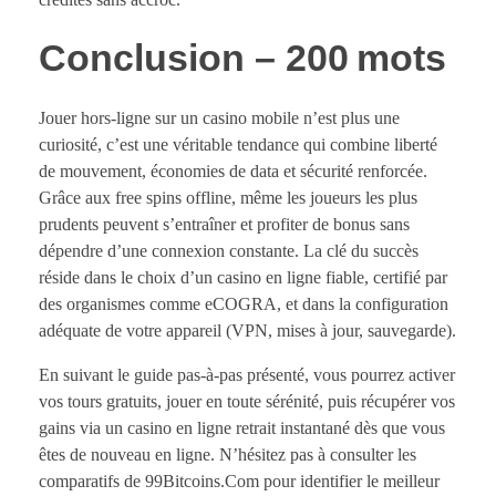
Conclusion – 200 mots
Jouer hors‑ligne sur un casino mobile n’est plus une
curiosité, c’est une véritable tendance qui combine liberté
de mouvement, économies de data et sécurité renforcée.
Grâce aux free spins offline, même les joueurs les plus
prudents peuvent s’entraîner et profiter de bonus sans
dépendre d’une connexion constante. La clé du succès
réside dans le choix d’un casino en ligne fiable, certifié par
des organismes comme eCOGRA, et dans la configuration
adéquate de votre appareil (VPN, mises à jour, sauvegarde).
En suivant le guide pas‑à‑pas présenté, vous pourrez activer
vos tours gratuits, jouer en toute sérénité, puis récupérer vos
gains via un casino en ligne retrait instantané dès que vous
êtes de nouveau en ligne. N’hésitez pas à consulter les
comparatifs de 99Bitcoins.Com pour identifier le meilleur