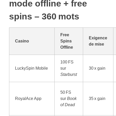
mode offline + free
spins – 360 mots
Free
Exigence
Casino
Spins
de mise
Offline
100 FS
LuckySpin Mobile
sur
30 x gain
Starburst
50 FS
RoyalAce App
sur
Book
35 x gain
of Dead