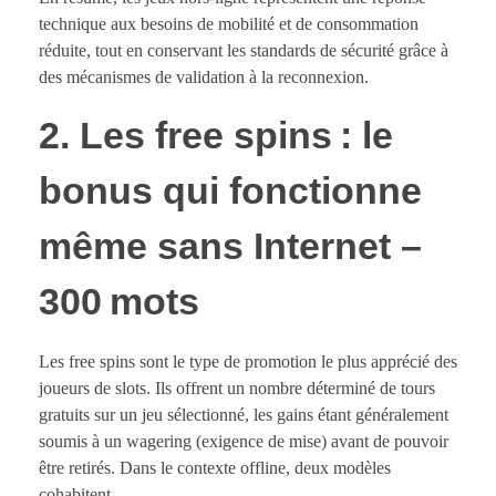
technique aux besoins de mobilité et de consommation
réduite, tout en conservant les standards de sécurité grâce à
des mécanismes de validation à la reconnexion.
2. Les free spins : le
bonus qui fonctionne
même sans Internet –
300 mots
Les free spins sont le type de promotion le plus apprécié des
joueurs de slots. Ils offrent un nombre déterminé de tours
gratuits sur un jeu sélectionné, les gains étant généralement
soumis à un wagering (exigence de mise) avant de pouvoir
être retirés. Dans le contexte offline, deux modèles
cohabitent.