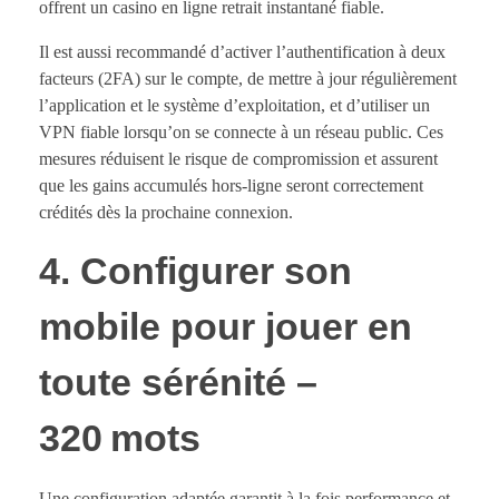
offrent un casino en ligne retrait instantané fiable.
Il est aussi recommandé d’activer l’authentification à deux
facteurs (2FA) sur le compte, de mettre à jour régulièrement
l’application et le système d’exploitation, et d’utiliser un
VPN fiable lorsqu’on se connecte à un réseau public. Ces
mesures réduisent le risque de compromission et assurent
que les gains accumulés hors‑ligne seront correctement
crédités dès la prochaine connexion.
4. Configurer son
mobile pour jouer en
toute sérénité –
320 mots
Une configuration adaptée garantit à la fois performance et