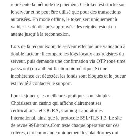
représente la méthode de paiement. Ce token est stocké sur
le serveur et ne peut être utilisé que pour des transactions
autorisées. En mode offline, le token sert uniquement à
valider les dépôts pré‑approuvés ; les retraits restent en
attente jusqu’à la reconnexion.
Lors de la reconnexion, le serveur effectue une validation à
double facteur : il compare les logs locaux aux registres du
serveur, puis demande une confirmation via OTP (one‑time
password) ou authentification biométrique. Si une
incohérence est détectée, les fonds sont bloqués et le joueur
est invité à contacter le support.
Pour le joueur, les meilleures pratiques sont simples.
Choisissez un casino qui affiche clairement ses
certifications : eCOGRA, Gaming Laboratories
International, ainsi que le protocole SSL/TLS 1.3. Le site
de revue 99Bitcoins.Com teste chaque opérateur sur ces
critères, et recommande uniquement les plateformes qui