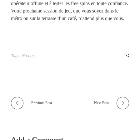
opérateur offline et à tester les free spins en toute confiance.
Votre prochaine session de jeu, que vous soyez dans le
métro ou sur la terrasse d’un café, n’attend plus que vous.
Tags: No tags
Previous Post
Next Post
Add a Comment