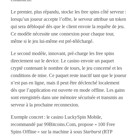
Le premier, plus répandu, stocke les free spins côté serveur :
lorsqu’un joueur accepte l’offre, le serveur attribue un token
qui sera débloqué dès que le client envoie la requête de jeu.
Ce modèle nécessite une connexion pour chaque tour,
même si le jeu lui‑même est pré‑téléchargé.
Le second modèle, innovant, pré‑charge les free spins
directement sur le device. Le casino envoie un paquet
crypté contenant le nombre de tours, le jeu concerné et les
conditions de mise. Ce paquet reste inactif tant que le joueur
n’est pas en ligne, mais il peut être déclenché localement
dès que l’application est ouverte en mode offline. Les gains
sont enregistrés dans une mémoire sécurisée et transmis au
serveur à la prochaine reconnexion.
Exemple concret : le casino LuckySpin Mobile,
recommandé par 99Bitcoins.Com, propose « 100 Free
Spins Offline » sur la machine à sous
Starburst
(RTP