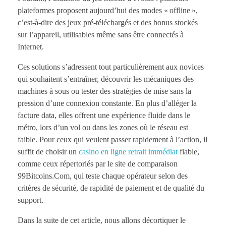
plateformes proposent aujourd’hui des modes « offline »,
c’est‑à‑dire des jeux pré‑téléchargés et des bonus stockés
sur l’appareil, utilisables même sans être connectés à
Internet.
Ces solutions s’adressent tout particulièrement aux novices
qui souhaitent s’entraîner, découvrir les mécaniques des
machines à sous ou tester des stratégies de mise sans la
pression d’une connexion constante. En plus d’alléger la
facture data, elles offrent une expérience fluide dans le
métro, lors d’un vol ou dans les zones où le réseau est
faible. Pour ceux qui veulent passer rapidement à l’action, il
suffit de choisir un
casino en ligne retrait immédiat
fiable,
comme ceux répertoriés par le site de comparaison
99Bitcoins.Com, qui teste chaque opérateur selon des
critères de sécurité, de rapidité de paiement et de qualité du
support.
Dans la suite de cet article, nous allons décortiquer le