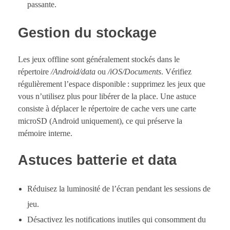
passante.
Gestion du stockage
Les jeux offline sont généralement stockés dans le
répertoire
/Android/data
ou
/iOS/Documents
. Vérifiez
régulièrement l’espace disponible : supprimez les jeux que
vous n’utilisez plus pour libérer de la place. Une astuce
consiste à déplacer le répertoire de cache vers une carte
microSD (Android uniquement), ce qui préserve la
mémoire interne.
Astuces batterie et data
Réduisez la luminosité de l’écran pendant les sessions de
jeu.
Désactivez les notifications inutiles qui consomment du