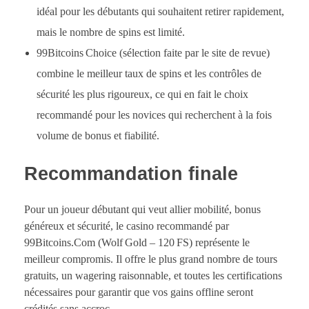
idéal pour les débutants qui souhaitent retirer rapidement,
mais le nombre de spins est limité.
99Bitcoins Choice (sélection faite par le site de revue)
combine le meilleur taux de spins et les contrôles de
sécurité les plus rigoureux, ce qui en fait le choix
recommandé pour les novices qui recherchent à la fois
volume de bonus et fiabilité.
Recommandation finale
Pour un joueur débutant qui veut allier mobilité, bonus
généreux et sécurité, le casino recommandé par
99Bitcoins.Com (Wolf Gold – 120 FS) représente le
meilleur compromis. Il offre le plus grand nombre de tours
gratuits, un wagering raisonnable, et toutes les certifications
nécessaires pour garantir que vos gains offline seront
crédités sans accroc.