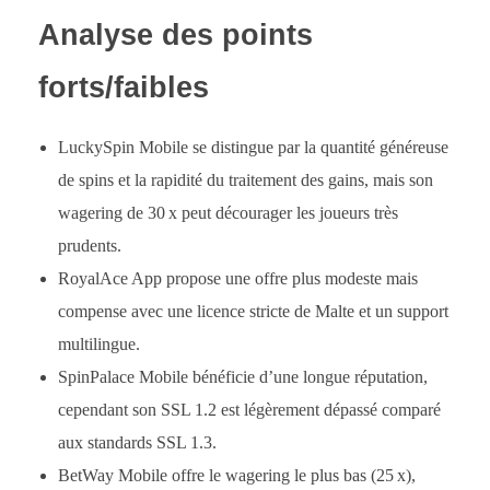
Analyse des points
forts/faibles
LuckySpin Mobile se distingue par la quantité généreuse
de spins et la rapidité du traitement des gains, mais son
wagering de 30 x peut décourager les joueurs très
prudents.
RoyalAce App propose une offre plus modeste mais
compense avec une licence stricte de Malte et un support
multilingue.
SpinPalace Mobile bénéficie d’une longue réputation,
cependant son SSL 1.2 est légèrement dépassé comparé
aux standards SSL 1.3.
BetWay Mobile offre le wagering le plus bas (25 x),