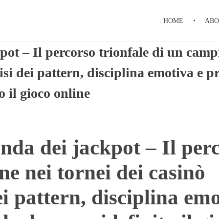
HOME
ABO
pot – Il percorso trionfale di un camp
isi dei pattern, disciplina emotiva e p
 il gioco online
nda dei jackpot – Il per
ne nei tornei dei casinò
i pattern, disciplina emo