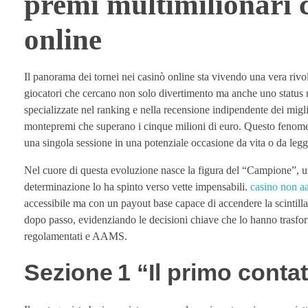
premi multimilionari c
online
Il panorama dei tornei nei casinò online sta vivendo una vera rivol
giocatori che cercano non solo divertimento ma anche uno status r
specializzate nel ranking e nella recensione indipendente dei migl
montepremi che superano i cinque milioni di euro. Questo fenome
una singola sessione in una potenziale occasione da vita o da leg
Nel cuore di questa evoluzione nasce la figura del “Campione”, un
determinazione lo ha spinto verso vette impensabili.
casino non a
accessibile ma con un payout base capace di accendere la scintilla 
dopo passo, evidenziando le decisioni chiave che lo hanno trasfo
regolamentati e AAMS.
Sezione 1 “Il primo contat