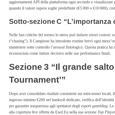
aggiornamenti API della piattaforma ogni secondo e visualizzare gr
quando il valore supera soglie predefinite (€5 000 o €10 000), c
Sotto‑sezione C “L’importanza d
Nelle fasi critiche del torneo lo stress può indurre errori costosi
(“chasing”). Il Campione ha introdotto routine brevi ogni mezz’ora
mantenere sotto controllo l’arousal fisiologico. Questa pratica ha r
riconosciuta come fattore decisivo nelle sue performance finali.
Sezione 3 “Il grande salto
Tournament’”
Dopo aver consolidato risultati consistenti sui mini‑tornei locali, i
ingresso minimo €200 nel bankroll dedicato, verifica dell’identit
per garantire trasparenza agli spettatori degli
esport gambling
. Le
alla copertura live offerta da Esof.Eu nella sua sezione
Top Playe