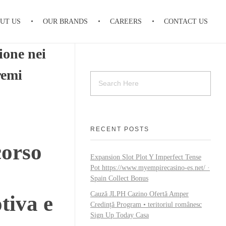
UT US
OUR BRANDS
CAREERS
CONTACT US
ione nei
remi
RECENT POSTS
corso
Expansion Slot Plot Y Imperfect Tense
Pot https://www.myempirecasino-es.net/ ·
Spain Collect Bonus
Cauză JLPH Cazino Ofertă Amper
tiva e
Credință Program • teritoriul românesc
Sign Up Today Casa