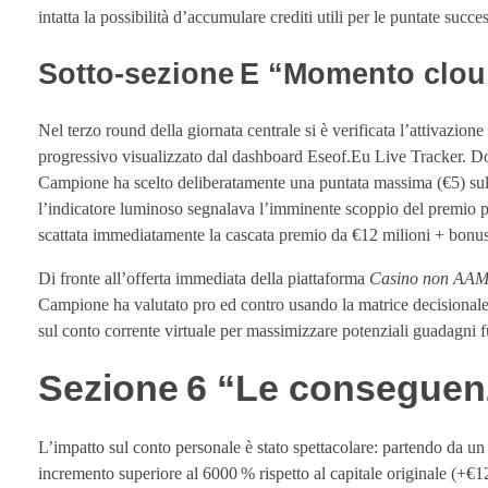
intatta la possibilità d’accumulare crediti utili per le puntate succe
Sotto‑sezione E “Momento clou:
Nel terzo round della giornata centrale si è verificata l’attivazione
progressivo visualizzato dal dashboard Eseof.Eu Live Tracker. Dop
Campione ha scelto deliberatamente una puntata massima (€5) sulla
l’indicatore luminoso segnalava l’imminente scoppio del premio progr
scattata immediatamente la cascata premio da €12 milioni + bonus
Di fronte all’offerta immediata della piattaforma
Casino non AA
Campione ha valutato pro ed contro usando la matrice decisionale e
sul conto corrente virtuale per massimizzare potenziali guadagni fut
Sezione 6 “Le conseguenz
L’impatto sul conto personale è stato spettacolare: partendo da un b
incremento superiore al 6000 % rispetto al capitale originale (+€1