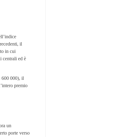
ll’indice
ecedenti, il
o in cui
i centrali ed è
 600 000), il
l’intero premio
 ora un
erto porte verso