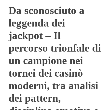
Da sconosciuto a
leggenda dei
jackpot – Il
percorso trionfale di
un campione nei
tornei dei casinò
moderni, tra analisi
dei pattern,