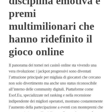
disciplina emotiva e
premi
multimilionari che
hanno ridefinito il
gioco online
Il panorama dei tornei nei casinò online sta vivendo una
vera rivoluzione: i jackpot progressivi sono diventati
l’attrazione principale per migliaia di giocatori che cercano
non solo divertimento ma anche uno status riconoscibile
all’interno delle community digitali. Piattaforme come
Esof.Eu, specializzate nel ranking e nella recensione
indipendente dei migliori operatori, mostrano costantemente
l’aumento della partecipazione a eventi con montepremi che