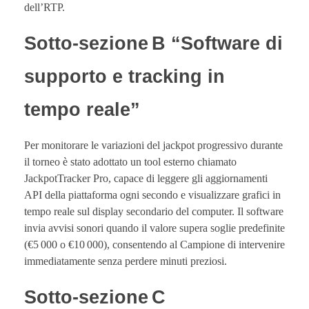
dell’RTP.
Sotto‑sezione B “Software di
supporto e tracking in
tempo reale”
Per monitorare le variazioni del jackpot progressivo durante
il torneo è stato adottato un tool esterno chiamato
JackpotTracker Pro, capace di leggere gli aggiornamenti
API della piattaforma ogni secondo e visualizzare grafici in
tempo reale sul display secondario del computer. Il software
invia avvisi sonori quando il valore supera soglie predefinite
(€5 000 o €10 000), consentendo al Campione di intervenire
immediatamente senza perdere minuti preziosi.
Sotto‑sezione C