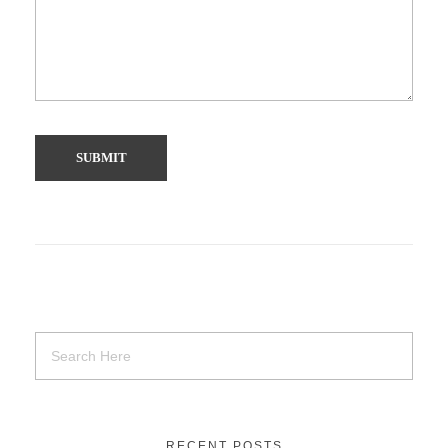
RECENT POSTS