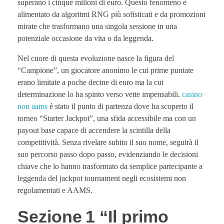
superano i cinque milioni di euro. Questo fenomeno è
alimentato da algoritmi RNG più sofisticati e da promozioni
mirate che trasformano una singola sessione in una
potenziale occasione da vita o da leggenda.
Nel cuore di questa evoluzione nasce la figura del
“Campione”, un giocatore anonimo le cui prime puntate
erano limitate a poche decine di euro ma la cui
determinazione lo ha spinto verso vette impensabili.
casino
non aams
è stato il punto di partenza dove ha scoperto il
torneo “Starter Jackpot”, una sfida accessibile ma con un
payout base capace di accendere la scintilla della
competitività. Senza rivelare subito il suo nome, seguirà il
suo percorso passo dopo passo, evidenziando le decisioni
chiave che lo hanno trasformato da semplice partecipante a
leggenda del jackpot tournament negli ecosistemi non
regolamentati e AAMS.
Sezione 1 “Il primo