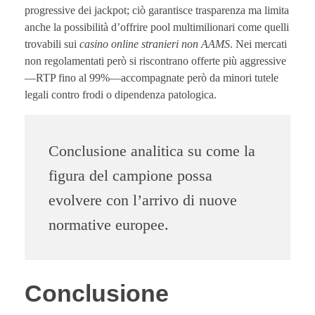
progressive dei jackpot; ciò garantisce trasparenza ma limita
anche la possibilità d’offrire pool multimilionari come quelli
trovabili sui
casino online stranieri non AAMS
. Nei mercati
non regolamentati però si riscontrano offerte più aggressive
—RTP fino al 99%—accompagnate però da minori tutele
legali contro frodi o dipendenza patologica.
Conclusione analitica su come la
figura del campione possa
evolvere con l’arrivo di nuove
normative europee.
Conclusione