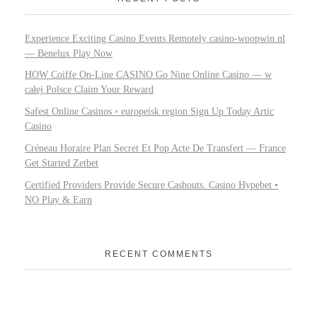
Experience Exciting Casino Events Remotely casino-woopwin.nl
— Benelux Play Now
HOW Coiffe On-Line CASINO Go Nine Online Casino — w
całej Polsce Claim Your Reward
Safest Online Casinos ◦ europeisk region Sign Up Today Artic
Casino
Créneau Horaire Plan Secret Et Pop Acte De Transfert — France
Get Started Zetbet
Certified Providers Provide Secure Cashouts. Casino Hypebet •
NO Play & Earn
RECENT COMMENTS