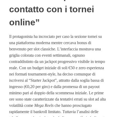
contatto con i tornei
online”
Il protagonista ha incrociato per caso la sezione tornei su
una piattaforma moderna mentre cercava bonus di
benvenuto per slot classiche. L’interfaccia mostrava una
griglia colorata con eventi settimanali, ognuno
contraddistinto da un jackpot progressivo visibile in tempo
reale. Con un budget iniziale di soli €50 e zero esperienza
nei formati tournament‑style, ha deciso comunque di
iscriversi al “Starter Jackpot”, attratto dalla soglia bassa di
ingresso (€0,20 per giro) e dalla promessa di un payout
minimo pari al doppio della scommessa iniziale. Le prime
ore sono state caratterizzate da tentativi errati su slot ad alta
volatilità come
Mega Reels
che hanno prosciugato
rapidamente il bankroll limitato. Tuttavia l’analisi delle