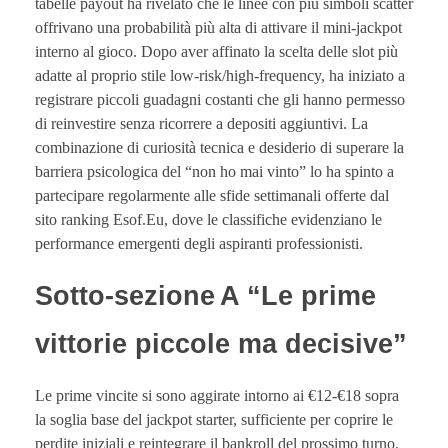
tabelle payout ha rivelato che le linee con più simboli scatter
offrivano una probabilità più alta di attivare il mini‑jackpot
interno al gioco. Dopo aver affinato la scelta delle slot più
adatte al proprio stile low‑risk/high‑frequency, ha iniziato a
registrare piccoli guadagni costanti che gli hanno permesso
di reinvestire senza ricorrere a depositi aggiuntivi. La
combinazione di curiosità tecnica e desiderio di superare la
barriera psicologica del “non ho mai vinto” lo ha spinto a
partecipare regolarmente alle sfide settimanali offerte dal
sito ranking Esof.Eu, dove le classifiche evidenziano le
performance emergenti degli aspiranti professionisti.
Sotto‑sezione A “Le prime
vittorie piccole ma decisive”
Le prime vincite si sono aggirate intorno ai €12‑€18 sopra
la soglia base del jackpot starter, sufficiente per coprire le
perdite iniziali e reintegrare il bankroll del prossimo turno.