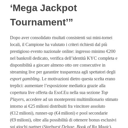
‘Mega Jackpot
Tournament’”
Dopo aver consolidato risultati consistenti sui mini‑tornei
locali, il Campione ha valutato i criteri richiesti dal più
prestigioso evento nazionale online: ingresso minimo €200
nel bankroll dedicato, verifica dell’identità KYC completa e
disponibilità a giocare almeno otto ore consecutive in
streaming live per garantire trasparenza agli spettatori degli
esport gambling
. Le motivazioni dietro questa scelta erano
treplici: aumentare l’esposizione mediatica grazie alla
copertura live offerta da Esof.Eu nella sua sezione
Top
Players
, accedere ad un montepremi multimilionario stimato
intorno ai €25 milioni distribuiti fra vincitore assoluto
(€12 milioni), runner‑up (€4 milioni) e pool secondarie
(€9 milioni), oltre alla possibilità di ottenere bonus esclusivi
sui giochi partner (
Starburst Deluxe
,
Book of Ra Magic
).