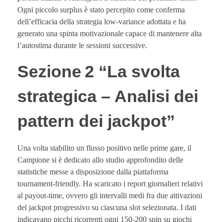
Ogni piccolo surplus è stato percepito come conferma
dell’efficacia della strategia low‑variance adottata e ha
generato una spinta motivazionale capace di mantenere alta
l’autostima durante le sessioni successive.
Sezione 2 “La svolta
strategica – Analisi dei
pattern dei jackpot”
Una volta stabilito un flusso positivo nelle prime gare, il
Campione si è dedicato allo studio approfondito delle
statistiche messe a disposizione dalla piattaforma
tournament‑friendly. Ha scaricato i report giornalieri relativi
al payout‑time, ovvero gli intervalli medi fra due attivazioni
del jackpot progressivo su ciascuna slot selezionata. I dati
indicavano picchi ricorrenti ogni 150‑200 spin su giochi