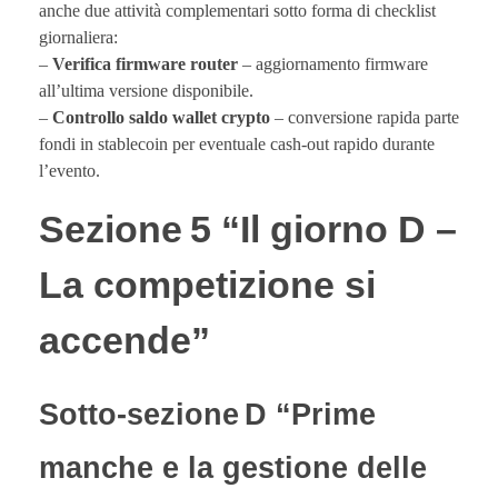
anche due attività complementari sotto forma di checklist
giornaliera:
–
Verifica firmware router
– aggiornamento firmware
all’ultima versione disponibile.
–
Controllo saldo wallet crypto
– conversione rapida parte
fondi in stablecoin per eventuale cash‑out rapido durante
l’evento.
Sezione 5 “Il giorno D –
La competizione si
accende”
Sotto‑sezione D “Prime
manche e la gestione delle