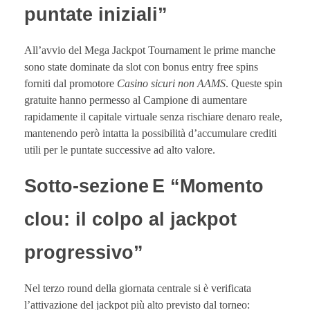
puntate iniziali”
All’avvio del Mega Jackpot Tournament le prime manche
sono state dominate da slot con bonus entry free spins
forniti dal promotore
Casino sicuri non AAMS
. Queste spin
gratuite hanno permesso al Campione di aumentare
rapidamente il capitale virtuale senza rischiare denaro reale,
mantenendo però intatta la possibilità d’accumulare crediti
utili per le puntate successive ad alto valore.
Sotto‑sezione E “Momento
clou: il colpo al jackpot
progressivo”
Nel terzo round della giornata centrale si è verificata
l’attivazione del jackpot più alto previsto dal torneo: