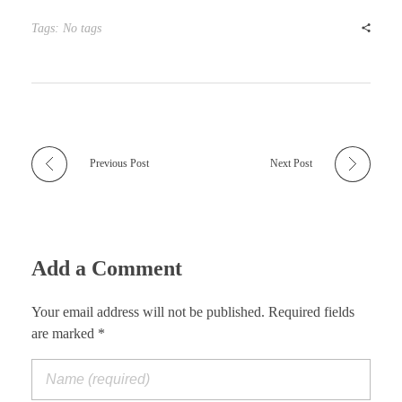
Tags: No tags
Previous Post
Next Post
Add a Comment
Your email address will not be published. Required fields
are marked *