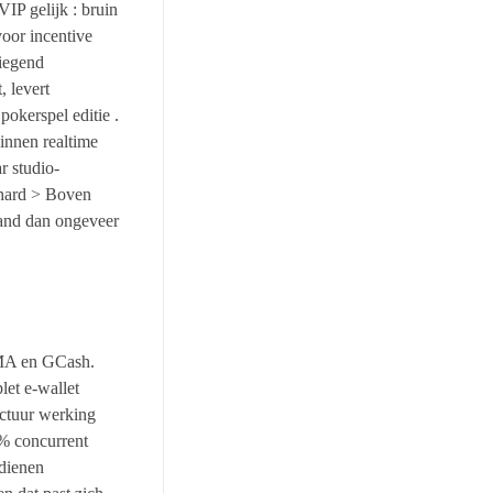
IP gelijk : bruin
voor incentive
liegend
, levert
pokerspel editie .
innen realtime
r studio-
 hard > Boven
aand dan ongeveer
AMA en GCash.
let e-wallet
uctuur werking
 % concurrent
rdienen