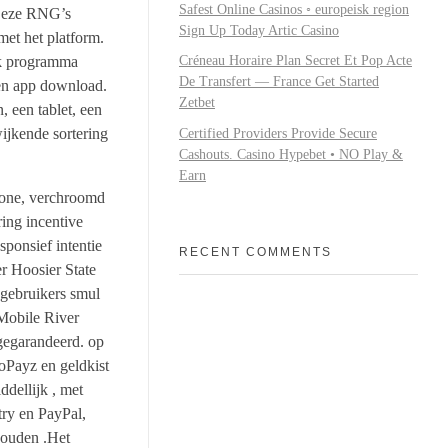
Safest Online Casinos ◦ europeisk region
 Deze RNG’s
Sign Up Today Artic Casino
met het platform.
ek programma
Créneau Horaire Plan Secret Et Pop Acte
De Transfert — France Get Started
en app download.
Zetbet
 een tablet, een
wijkende sortering
Certified Providers Provide Secure
Cashouts. Casino Hypebet • NO Play &
Earn
hone, verchroomd
ing incentive
ponsief intentie
RECENT COMMENTS
er Hoosier State
 gebruikers smul
 Mobile River
gegarandeerd. op
oPayz en geldkist
ddellijk , met
try en PayPal,
houden .Het