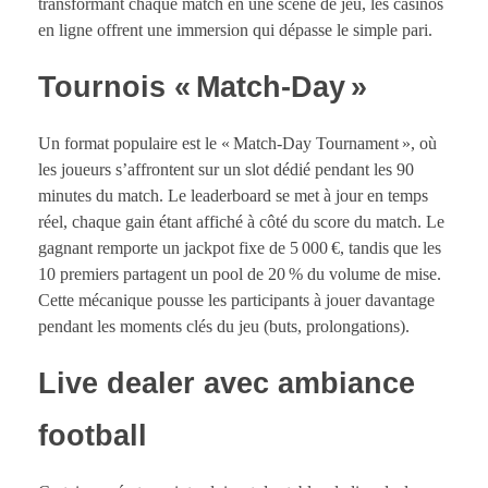
transformant chaque match en une scène de jeu, les casinos
en ligne offrent une immersion qui dépasse le simple pari.
Tournois « Match‑Day »
Un format populaire est le « Match‑Day Tournament », où
les joueurs s’affrontent sur un slot dédié pendant les 90
minutes du match. Le leaderboard se met à jour en temps
réel, chaque gain étant affiché à côté du score du match. Le
gagnant remporte un jackpot fixe de 5 000 €, tandis que les
10 premiers partagent un pool de 20 % du volume de mise.
Cette mécanique pousse les participants à jouer davantage
pendant les moments clés du jeu (buts, prolongations).
Live dealer avec ambiance
football