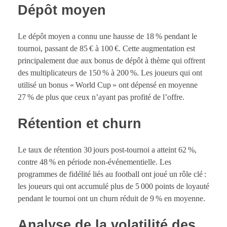
Dépôt moyen
Le dépôt moyen a connu une hausse de 18 % pendant le
tournoi, passant de 85 € à 100 €. Cette augmentation est
principalement due aux bonus de dépôt à thème qui offrent
des multiplicateurs de 150 % à 200 %. Les joueurs qui ont
utilisé un bonus « World Cup » ont dépensé en moyenne
27 % de plus que ceux n’ayant pas profité de l’offre.
Rétention et churn
Le taux de rétention 30 jours post‑tournoi a atteint 62 %,
contre 48 % en période non‑événementielle. Les
programmes de fidélité liés au football ont joué un rôle clé :
les joueurs qui ont accumulé plus de 5 000 points de loyauté
pendant le tournoi ont un churn réduit de 9 % en moyenne.
Analyse de la volatilité des