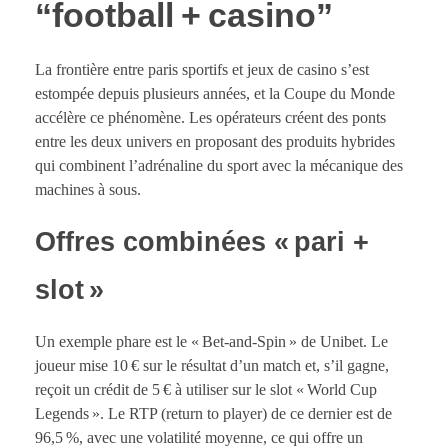
“football + casino”
La frontière entre paris sportifs et jeux de casino s’est
estompée depuis plusieurs années, et la Coupe du Monde
accélère ce phénomène. Les opérateurs créent des ponts
entre les deux univers en proposant des produits hybrides
qui combinent l’adrénaline du sport avec la mécanique des
machines à sous.
Offres combinées « pari +
slot »
Un exemple phare est le « Bet‑and‑Spin » de Unibet. Le
joueur mise 10 € sur le résultat d’un match et, s’il gagne,
reçoit un crédit de 5 € à utiliser sur le slot « World Cup
Legends ». Le RTP (return to player) de ce dernier est de
96,5 %, avec une volatilité moyenne, ce qui offre un