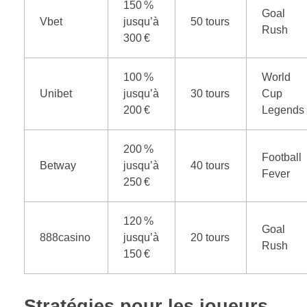
150 %
Goal
Vbet
jusqu’à
50 tours
Rush
300 €
100 %
World
Unibet
jusqu’à
30 tours
Cup
200 €
Legends
200 %
Football
Betway
jusqu’à
40 tours
Fever
250 €
120 %
Goal
888casino
jusqu’à
20 tours
Rush
150 €
Stratégies pour les joueurs