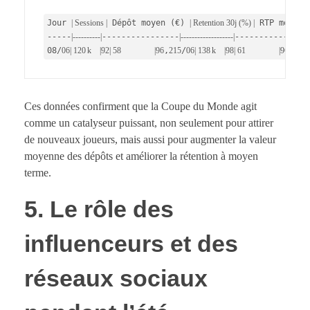
Jour 
| Sessions |
 Dépôt moyen (€) 
| Retention 30j (%) |
 RTP moyen (
-----
|----------|
----------------
|-------------------|
--------------

08/
06
| 120 k    |
92
| 58                |
96
,
2
15
/
06
| 138 k    |
98
| 61                |
96
,
4
22
Ces données confirment que la Coupe du Monde agit
comme un catalyseur puissant, non seulement pour attirer
de nouveaux joueurs, mais aussi pour augmenter la valeur
moyenne des dépôts et améliorer la rétention à moyen
terme.
5. Le rôle des
influenceurs et des
réseaux sociaux