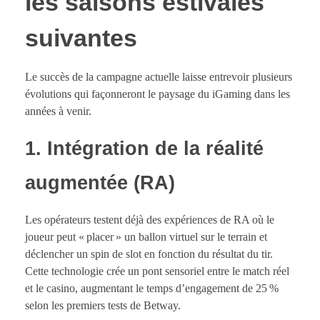
les saisons estivales
suivantes
Le succès de la campagne actuelle laisse entrevoir plusieurs
évolutions qui façonneront le paysage du iGaming dans les
années à venir.
1. Intégration de la réalité
augmentée (RA)
Les opérateurs testent déjà des expériences de RA où le
joueur peut « placer » un ballon virtuel sur le terrain et
déclencher un spin de slot en fonction du résultat du tir.
Cette technologie crée un pont sensoriel entre le match réel
et le casino, augmentant le temps d’engagement de 25 %
selon les premiers tests de Betway.