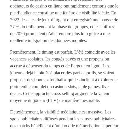
opérateurs de casino en ligne ont rapidement compris que le
pic d’audience constitue une fenêtre de visibilité idéale. En
2022, les sites de jeux d’argent ont enregistré une hausse de
27 % du trafic pendant la phase de groupes, et les chiffres
de 2026 promettent d’aller encore plus loin grâce à une
meilleure intégration des données mobiles.
Premièrement, le timing est parfait. L’été coïncide avec les
vacances scolaires, les congés payés et une propension
accrue à dépenser du temps et de l’argent en ligne. Les
joueurs, déjà habitués à placer des paris sportifs, se voient
proposer des bonus « football » qui les incitent à explorer le
portefeuille complet du casino : slots, table games, live
dealer. Cette approche cross‑selling augmente la valeur
moyenne du joueur (LTV) de manière mesurable.
Deuxièmement, la visibilité médiatique est massive. Les
spots publicitaires diffusés pendant les pauses publicitaires
des matchs bénéficient d’un taux de mémorisation supérieur