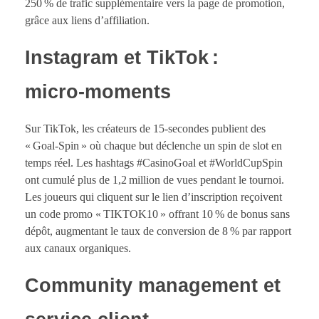
250 % de trafic supplémentaire vers la page de promotion,
grâce aux liens d’affiliation.
Instagram et TikTok :
micro‑moments
Sur TikTok, les créateurs de 15‑secondes publient des
« Goal‑Spin » où chaque but déclenche un spin de slot en
temps réel. Les hashtags #CasinoGoal et #WorldCupSpin
ont cumulé plus de 1,2 million de vues pendant le tournoi.
Les joueurs qui cliquent sur le lien d’inscription reçoivent
un code promo « TIKTOK10 » offrant 10 % de bonus sans
dépôt, augmentant le taux de conversion de 8 % par rapport
aux canaux organiques.
Community management et