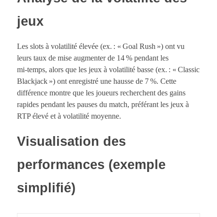
jeux
Les slots à volatilité élevée (ex. : « Goal Rush ») ont vu
leurs taux de mise augmenter de 14 % pendant les
mi‑temps, alors que les jeux à volatilité basse (ex. : « Classic
Blackjack ») ont enregistré une hausse de 7 %. Cette
différence montre que les joueurs recherchent des gains
rapides pendant les pauses du match, préférant les jeux à
RTP élevé et à volatilité moyenne.
Visualisation des
performances (exemple
simplifié)