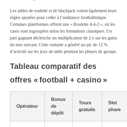
Les tables de roulette et de blackjack voient également leurs
règles ajustées pour coller à l’ambiance footballistique.
Certaines plateformes offrent une « Roulette 4‑4‑2 », où les
cases sont regroupées selon les formations classiques. Un
pari gagnant déclenche un multiplicateur de 2 x sur les gains
du tour suivant. Cette variante a généré un pic de 12 %
d’activité sur les jeux de table pendant les phases de groupe.
Tableau comparatif des
offres « football + casino »
Bonus
Tours
Slot
Opérateur
de
gratuits
phare
dépôt