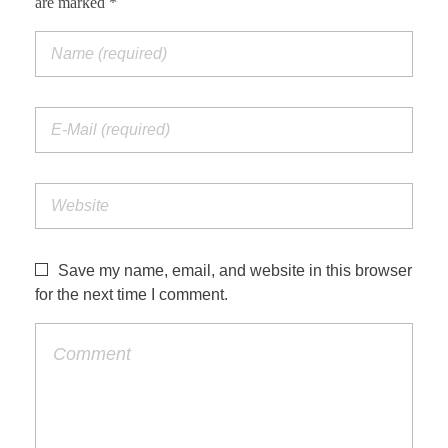
are marked *
Save my name, email, and website in this browser
for the next time I comment.