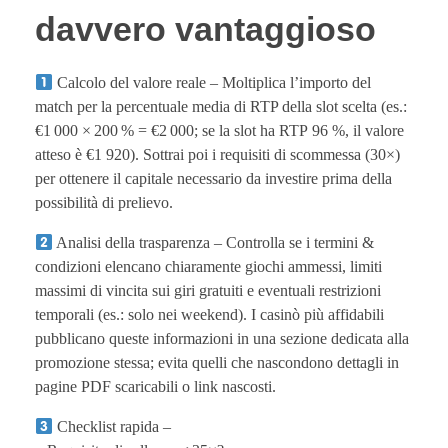
davvero vantaggioso
Calcolo del valore reale – Moltiplica l’importo del
match per la percentuale media di RTP della slot scelta (es.:
€1 000 × 200 % = €2 000; se la slot ha RTP 96 %, il valore
atteso è €1 920). Sottrai poi i requisiti di scommessa (30×)
per ottenere il capitale necessario da investire prima della
possibilità di prelievo.
Analisi della trasparenza – Controlla se i termini &
condizioni elencano chiaramente giochi ammessi, limiti
massimi di vincita sui giri gratuiti e eventuali restrizioni
temporali (es.: solo nei weekend). I casinò più affidabili
pubblicano queste informazioni in una sezione dedicata alla
promozione stessa; evita quelli che nascondono dettagli in
pagine PDF scaricabili o link nascosti.
Checklist rapida –