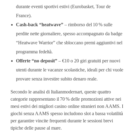
durante eventi sportivi estivi (Eurobasket, Tour de
France).
Cash‑back “heatwave”
– rimborso del 10 % sulle
perdite nette giornaliere, spesso accompagnato da badge
“Heatwave Warrior” che sbloccano premi aggiuntivi nel
programma fedeltà.
Offerte “no deposit”
– €10 o 20 giri gratuiti per nuovi
utenti durante le vacanze scolastiche, ideali per chi vuole
provare senza investire subito denaro reale.
Secondo le analisi di Italianmodernart, queste quattro
categorie rappresentano il 70 % delle promozioni attive nei
mesi estivi dei migliori casino online stranieri non AAMS. I
giochi senza AAMS spesso includono slot a bassa volatilità
per garantire vincite frequenti durante le sessioni brevi
tipiche delle pause al mare.