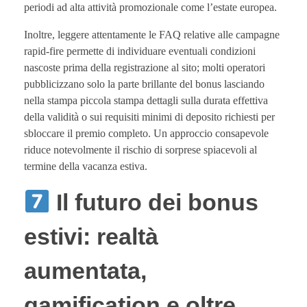
periodi ad alta attività promozionale come l’estate europea.
Inoltre, leggere attentamente le FAQ relative alle campagne
rapid‑fire permette di individuare eventuali condizioni
nascoste prima della registrazione al sito; molti operatori
pubblicizzano solo la parte brillante del bonus lasciando
nella stampa piccola stampa dettagli sulla durata effettiva
della validità o sui requisiti minimi di deposito richiesti per
sbloccare il premio completo. Un approccio consapevole
riduce notevolmente il rischio di sorprese spiacevoli al
termine della vacanza estiva.
Il futuro dei bonus
estivi: realtà
aumentata,
gamification e oltre