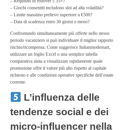
– Requisito di rollover ≤ 35×?
– Giochi consentiti includono slot ad alta volatilità?
– Limite massimo prelievo superiore a €500?
– Data di scadenza entro 30 giorni o meno?
Confrontando simultaneamente più offerte nello stesso
periodo vacanziero si può individuare il miglior rapporto
rischio/ricompensa. Come suggerisce Italianmodernart,
utilizzare un foglio Excel o una semplice tabella
comparativa aiuta a visualizzare rapidamente quale
promozione offre il valore più alto rispetto al capitale
richiesto e alle condizioni operative specifiche dell’estate
corrente.
L’influenza delle
tendenze social e dei
micro‑influencer nella